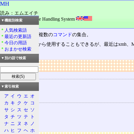
MH
読み：エムエイチ
外語：
MH: Message Handling System
▼機能別検索
品詞：固有名詞
人気検索語
MUA
の一つで、複数の
コマンド
の集合。
最近の更新語
今日の用語
そのまま
シェル
から使用することもできるが、最近はxmh、MH
おまかせ検索
い。
▼別の語で検索
リンク
用語の所属
MUA
▼索引検索
MH
ア
イ
ウ
エ
オ
関連する用語
カ
キ
ク
ケ
コ
コマンド
サ
シ
ス
セ
ソ
シェル
タ
チ
ツ
テ
ト
ナ
ニ
ヌ
ネ
ノ
Mew
ハ
ヒ
フ
ヘ
ホ