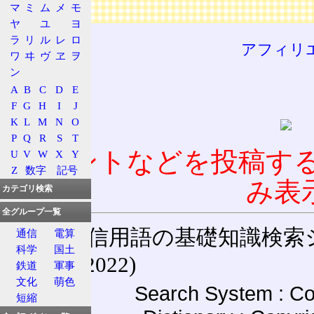
広告
マ
ミ
ム
メ
モ
ヤ
ユ
ヨ
ラ
リ
ル
レ
ロ
アフィリ
ワ
ヰ
ヴ
ヱ
ヲ
ン
A
B
C
D
E
F
G
H
I
J
K
L
M
N
O
P
Q
R
S
T
コメントなどを投稿す
U
V
W
X
Y
Z
数字
記号
み表
カテゴリ検索
全グループ一覧
通信用語の基礎知識検索システム W
通信
電算
科学
国土
(27-May-2022)
鉄道
軍事
文化
萌色
Search System : Co
短縮