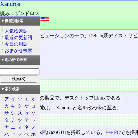
Xandros
読み：ザンドロス
外語：
Xandros
▼機能別検索
品詞：商品名
人気検索語
Linuxディストリビューション
の一つ。Debian系ディスト
最近の更新語
今日の用語
おまかせ検索
目次
概要
▼別の語で検索
特徴
概要
▼索引検索
カナダXandros社の製品で、デスクトップLinuxである。
ア
イ
ウ
エ
オ
カ
キ
ク
ケ
コ
Corel LINUXを買収し、Xandrosと名を改め今に至る。
サ
シ
ス
セ
ソ
特徴
タ
チ
ツ
テ
ト
ナ
ニ
ヌ
ネ
ノ
Microsoft Windows
風(?)のGUIを搭載している。
Eee PC
でも採
ハ
ヒ
フ
ヘ
ホ