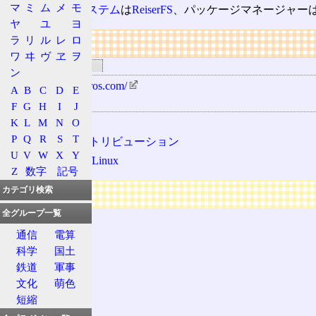
マ
ミ
ム
メ
モ
標準
ファイルシステム
は
ReiserFS
、パッケージマネージャー
ヤ
ユ
ヨ
ラ
リ
ル
レ
ロ
リンク
ワ
ヰ
ヴ
ヱ
ヲ
関連するリンク
ン
http://www.xandros.com/
A
B
C
D
E
用語の所属
F
G
H
I
J
K
L
M
N
O
Linux
P
Q
R
S
T
Linuxディストリビューション
U
V
W
X
Y
Debian GNU/Linux
Z
数字
記号
広告
カテゴリ検索
全グループ一覧
通信
電算
科学
国土
鉄道
軍事
文化
萌色
短縮