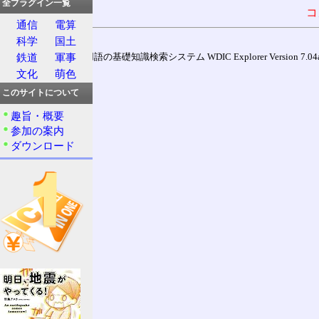
全プラグイン一覧
コ
通信
電算
科学
国土
鉄道
軍事
通信用語の基礎知識検索システム WDIC Explorer Version 7.04a (
文化
萌色
このサイトについて
趣旨・概要
参加の案内
ダウンロード