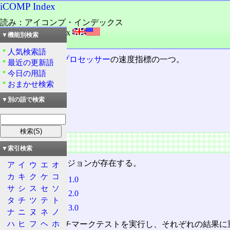
iCOMP Index
読み：アイコンプ・インデックス
外語：
iCOMP Index
▼機能別検索
品詞：固有名詞
人気検索語
Intel
製
マイクロプロセッサー
の速度指標の一つ。
最近の更新語
今日の用語
おまかせ検索
目次
概要
▼別の語で検索
特徴
概要
▼索引検索
都合、3つのバージョンが存在する。
ア
イ
ウ
エ
オ
カ
キ
ク
ケ
コ
iCOMP Index 1.0
サ
シ
ス
セ
ソ
iCOMP Index 2.0
タ
チ
ツ
テ
ト
iCOMP Index 3.0
ナ
ニ
ヌ
ネ
ノ
ハ
ヒ
フ
ヘ
ホ
いろいろなベンチマークテストを実行し、それぞれの結果に