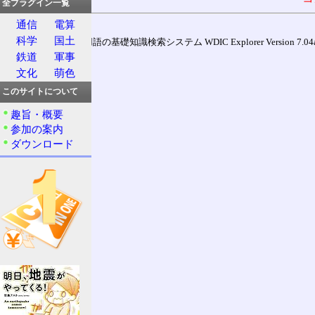
全プラグイン一覧
通信
電算
科学
国土
通信用語の基礎知識検索システム WDIC Explorer Version 7.04a (
鉄道
軍事
文化
萌色
このサイトについて
趣旨・概要
参加の案内
ダウンロード