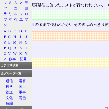
マ
ミ
ム
メ
モ
全体として整数演算処理に偏ったテストが行なわれていて、I
ヤ
ユ
ヨ
特徴
ラ
リ
ル
レ
ロ
ワ
ヰ
ヴ
ヱ
ヲ
i386
から
Pentium Ⅲ
の頃まで使われたが、その後はめっきり使
ン
A
B
C
D
E
リンク
F
G
H
I
J
K
L
M
N
O
関連する用語
P
Q
R
S
T
ベンチマーク
U
V
W
X
Y
Z
数字
記号
広告
カテゴリ検索
全グループ一覧
通信
電算
科学
国土
鉄道
軍事
文化
萌色
短縮
コ