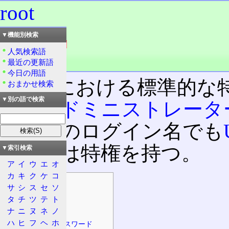
root
読み：ルート
▼機能別検索
外語：
root
人気検索語
発音：rú:t
最近の更新語
品詞：名詞
今日の用語
UNIX
における標準的な特
おまかせ検索
▼別の語で検索
ー
、
アドミニストレータ
れ以外のログイン名でも
ーザーは特権を持つ。
▼索引検索
ア
イ
ウ
エ
オ
カ
キ
ク
ケ
コ
目次
サ
シ
ス
セ
ソ
概要
タ
チ
ツ
テ
ト
特徴
ナ
ニ
ヌ
ネ
ノ
ハ
ヒ
フ
ヘ
ホ
デフォルトパスワード