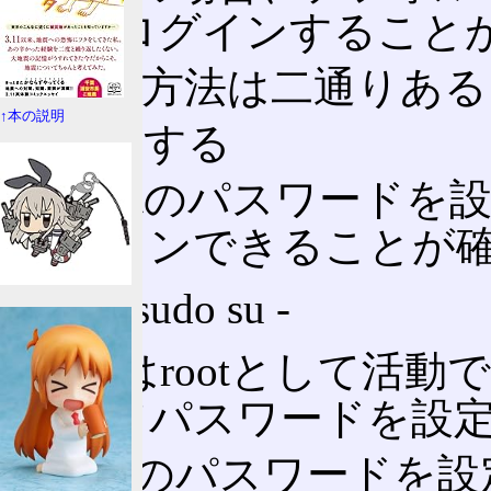
rootでログインするこ
解決の方法は二通りある
↑本の説明
sudo
する
rootのパスワード
グインできることが
$ sudo su -
後はrootとして活動
してパスワードを設
rootのパスワードを