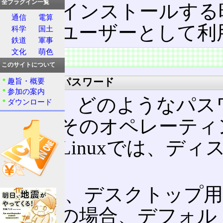
全プラグイン一覧
ェアをインストールする
通信
電算
も一般ユーザーとして利
科学
国土
鉄道
軍事
文化
萌色
特徴
このサイトについて
デフォルトパスワード
趣旨・概要
参加の案内
rootに、どのようなパ
ダウンロード
かは、そのオペレーティ
ある。Linuxでは、デ
う。
例えば、デスクトップ用
Ubuntu
の場合、デフォル