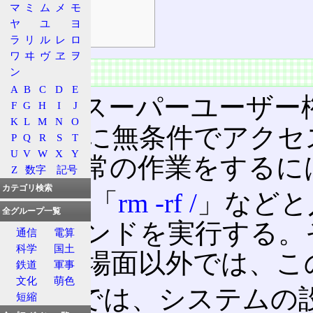
マ
ミ
ム
メ
モ
攻撃対象
ヤ
ユ
ヨ
よくある手
ラ
リ
ル
レ
ロ
ワ
ヰ
ヴ
ヱ
ヲ
概要
ン
A
B
C
D
E
rootはスーパーユーザ
F
G
H
I
J
K
L
M
N
O
ァイルに無条件でアクセ
P
Q
R
S
T
U
V
W
X
Y
め、通常の作業をするに
Z
数字
記号
カテゴリ検索
例えば「
rm -rf /
」などと
全グループ一覧
にコマンドを実行する。
通信
電算
科学
国土
をする場面以外では、こ
鉄道
軍事
文化
萌色
UNIXでは、システム
短縮