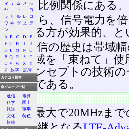
数)とも比例関係にある。
マ
ミ
ム
メ
モ
ヤ
ユ
ヨ
ここから、信号電力を倍
ラ
リ
ル
レ
ロ
ワ
ヰ
ヴ
ヱ
ヲ
倍にする方が効果的、と
ン
A
B
C
D
E
無線通信の歴史は帯域幅
F
G
H
I
J
K
L
M
N
O
数の帯域を「束ねて」使
P
Q
R
S
T
U
V
W
X
Y
いうコンセプトの技術の
Z
数字
記号
カテゴリ検索
ションである。
全グループ一覧
通信
電算
特徴
科学
国土
LTE
は最大で20MHzま
鉄道
軍事
文化
萌色
短縮
その後継となる
LTE-Adv