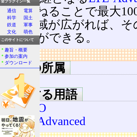
全プラグイン一覧
域を束ねることで最大10
通信
電算
科学
国土
る。帯域が広がれば、そ
鉄道
軍事
文化
萌色
ることができる。
このサイトについて
趣旨・概要
リンク
参加の案内
ダウンロード
用語の所属
CA
関連する用語
MIMO
LTE-Advanced