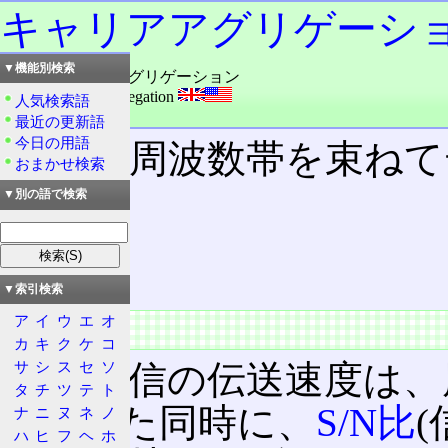
キャリアアグリゲーシ
▼機能別検索
読み：キャリアアグリゲーション
外語：
Carrier Aggregation
人気検索語
品詞：名詞
最近の更新語
今日の用語
複数の周波数帯を束ねて
おまかせ検索
▼別の語で検索
目次
概要
特徴
▼索引検索
ア
イ
ウ
エ
オ
概要
カ
キ
ク
ケ
コ
サ
シ
ス
セ
ソ
無線通信の伝送速度は、
タ
チ
ツ
テ
ト
り、また同時に、
S/N比
ナ
ニ
ヌ
ネ
ノ
ハ
ヒ
フ
ヘ
ホ