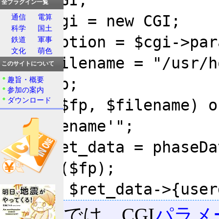
全プラグイン一覧
my $cgi = new CGI;

通信
電算
科学
国土
my $option = $cgi->par
鉄道
軍事
文化
萌色
my $filename = "/usr/h
このサイトについて
my $fp;

趣旨・概要
参加の案内
ダウンロード
open($fp, $filename) o
'$filename'";

my $ret_data = phaseDa
close($fp);

この例では、CGI
パラメ