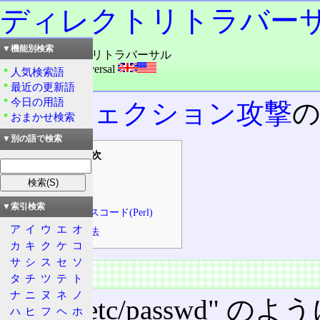
ディレクトリトラバー
▼機能別検索
読み：ディレクトリトラバーサル
外語：
directory traversal
人気検索語
品詞：名詞
最近の更新語
今日の用語
インジェクション攻撃
おまかせ検索
▼別の語で検索
目次
概要
実際の例
▼索引検索
サンプルソースコード(Perl)
ア
イ
ウ
エ
オ
攻撃の防止方法
カ
キ
ク
ケ
コ
サ
シ
ス
セ
ソ
概要
タ
チ
ツ
テ
ト
ナ
ニ
ヌ
ネ
ノ
"../../../etc/passwd" のよ
ハ
ヒ
フ
ヘ
ホ