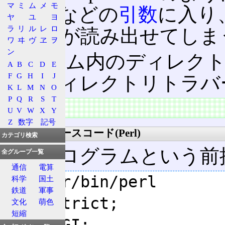
マ
ミ
ム
メ
モ
open文などの
引数
に入り
ヤ
ユ
ヨ
ラ
リ
ル
レ
ロ
ァイル
が読み出せてしま
ワ
ヰ
ヴ
ヱ
ヲ
ン
システム内のディレク
A
B
C
D
E
F
G
H
I
J
ら、ディレクトリトラバ
K
L
M
N
O
P
Q
R
S
T
実際の例
U
V
W
X
Y
Z
数字
記号
サンプルソースコード(Perl)
カテゴリ検索
CGI
プログラムという前
全グループ一覧
通信
電算
#!/usr/bin/perl

科学
国土
鉄道
軍事
use strict;

文化
萌色
短縮
use CGI;
