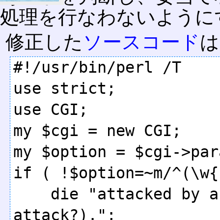
処理を行なわないように
修正した
ソースコード
は
#!/usr/bin/perl /T

use strict;

use CGI;

my $cgi = new CGI;

my $option = $cgi->par
if ( !$option=~m/^(\w{
    die "attacked by a cracker(injection 
attack?).";
