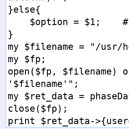
}else{

    $option = $1;    # 汚染検出モード対応

}

my $filename = "/usr/h
my $fp;

open($fp, $filename) o
'$filename'";

my $ret_data = phaseDa
close($fp);
