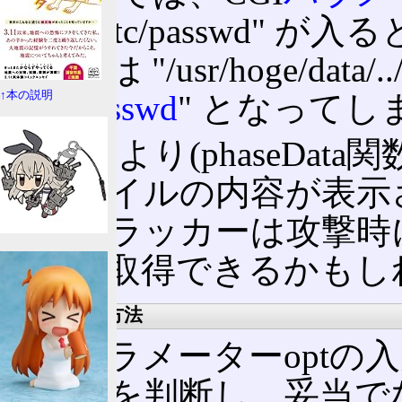
"../../../etc/passw
イル名
は "/usr/hoge/data/
"
/etc/passwd
" となってし
↑本の説明
これにより(phaseDa
ドファイルの内容が表示
よりクラッカーは攻撃時
一覧を取得できるかもし
攻撃の防止方法
CGIパラメーターopt
あるかを判断し、妥当で