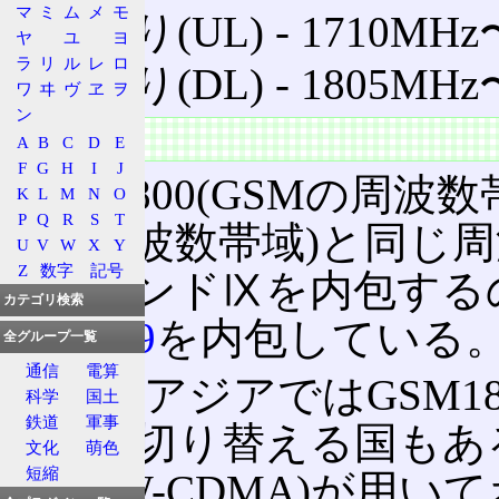
マ
ミ
ム
メ
モ
上り(UL) ‐ 1710MHz
ヤ
ユ
ヨ
ラ
リ
ル
レ
ロ
下り(DL) ‐ 1805MHz
ワ
ヰ
ヴ
ヱ
ヲ
ン
特徴
A
B
C
D
E
F
G
H
I
J
GSM1800(GSMの周波
K
L
M
N
O
P
Q
R
S
T
用の周波数帯域)と同じ
U
V
W
X
Y
Z
数字
記号
ⅢがバンドⅨを内包するの
カテゴリ検索
バンド9
を内包している
全グループ一覧
通信
電算
欧州やアジアではGSM1
科学
国土
鉄道
軍事
ンドに切り替える国もあ
文化
萌色
短縮
は3G(W-CDMA)が用