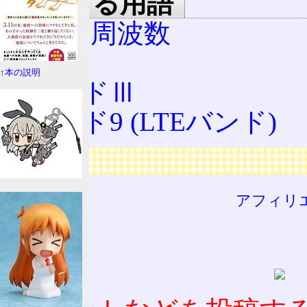
関連する用語
3GPP周波数
3GPP
↑本の説明
バンドⅢ
バンド9 (LTEバンド)
広告
アフィリ