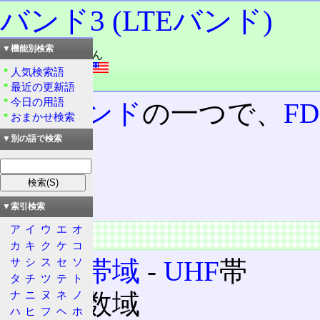
バンド3 (LTEバンド)
▼機能別検索
読み：バンド・さん
外語：
Band 3
人気検索語
品詞：名詞
最近の更新語
今日の用語
LTEバンド
の一つで、
FD
おまかせ検索
▼別の語で検索
目次
概要
特徴
▼索引検索
ア
イ
ウ
エ
オ
概要
カ
キ
ク
ケ
コ
サ
シ
ス
セ
ソ
電波帯域
‐
UHF
帯
タ
チ
ツ
テ
ト
ナ
ニ
ヌ
ネ
ノ
周波数域
ハ
ヒ
フ
ヘ
ホ