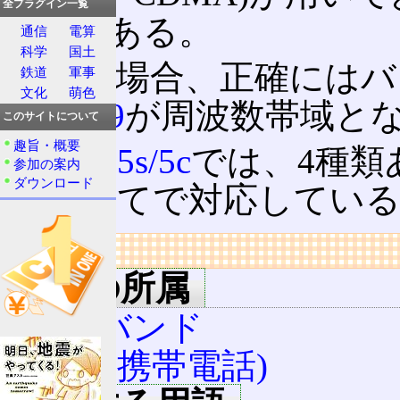
全プラグイン一覧
しつつある。
通信
電算
科学
国土
日本の場合、正確にはバ
鉄道
軍事
文化
萌色
バンド9
が周波数帯域と
このサイトについて
趣旨・概要
iPhone 5s/5c
では、4種類
参加の案内
ダウンロード
含む)全てで対応してい
リンク
用語の所属
LTEバンド
LTE (携帯電話)