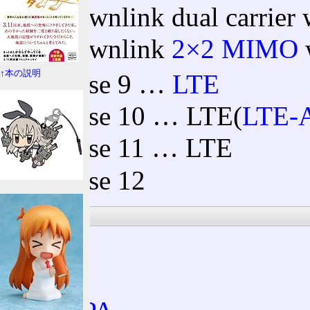
Downlink dual carrie
Downlink
2×2 MIMO
↑本の説明
Release 9 …
LTE
Release 10 … LTE(
LTE-
Release 11 … LTE
Release 12
成果
.3gp
AMR