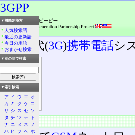
3GPP
読み：さんジー・ピーピー
▼機能別検索
外語：
3GPP: 3rd Generation Partnership Project
人気検索語
品詞：団体組織名
最近の更新語
第3世代(
3G
)
携帯電話
シ
今日の用語
おまかせ検索
▼別の語で検索
目次
概要
特徴
リリース
▼索引検索
成果
ア
イ
ウ
エ
オ
カ
キ
ク
ケ
コ
類似団体
サ
シ
ス
セ
ソ
タ
チ
ツ
テ
ト
概要
ナ
ニ
ヌ
ネ
ノ
ハ
ヒ
フ
ヘ
ホ