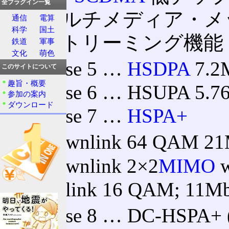
全プラグイン一覧
マルチメディア・メ
通信
電算
科学
国土
ストリーミング機能
鉄道
軍事
文化
萌色
Release 5 …
HSDPA
7.2
このサイトについて
趣旨・概要
Release 6 … HSUPA 5.7
参加の案内
ダウンロード
Release 7 …
HSPA+
Downlink 64 QAM 21
Downlink 2×2
MIMO
w
Uplink 16 QAM; 11M
Release 8 … DC-HSPA+ 