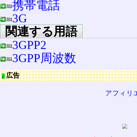
携帯電話
3G
関連する用語
3GPP2
3GPP周波数
広告
アフィリ