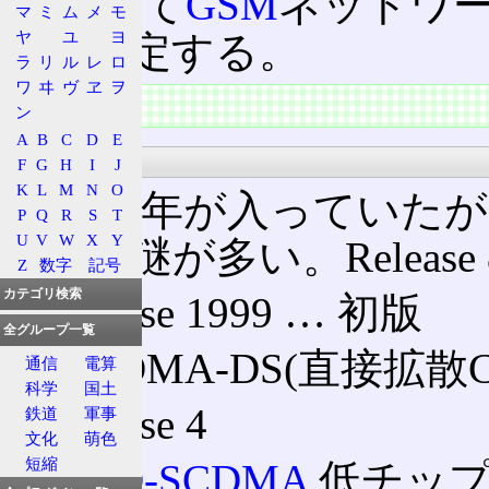
主として
GSM
ネットワ
マ
ミ
ム
メ
モ
ヤ
ユ
ヨ
格を策定する。
ラ
リ
ル
レ
ロ
ワ
ヰ
ヴ
ヱ
ヲ
特徴
ン
A
B
C
D
E
リリース
F
G
H
I
J
K
L
M
N
O
初版は年が入っていたが
P
Q
R
S
T
U
V
W
X
Y
いる。謎が多い。Releas
Z
数字
記号
カテゴリ検索
Release 1999 … 初版
全グループ一覧
CDMA-DS(直接拡散CD
通信
電算
科学
国土
Release 4
鉄道
軍事
文化
萌色
短縮
TD-SCDMA
低チップ・レ