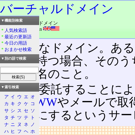
バーチャルドメイン
▼機能別検索
読み：バーチャルドメイン
外語：
virtual domain
人気検索語
品詞：名詞
最近の更新語
今日の用語
仮想的なドメイン。ある
おまかせ検索
ン名
を持つ場合、そのう
▼別の語で検索
メイン名のこと。
業者に委託することによ
▼索引検索
ア
イ
ウ
エ
オ
も、
WWW
やメールで取
カ
キ
ク
ケ
コ
サ
シ
ス
セ
ソ
るようにするというサー
タ
チ
ツ
テ
ト
ナ
ニ
ヌ
ネ
ノ
リンク
ハ
ヒ
フ
ヘ
ホ