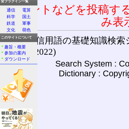
全プラグイン一覧
コメントなどを投稿す
通信
電算
科学
国土
み表
鉄道
軍事
文化
萌色
通信用語の基礎知識検索システム W
このサイトについて
趣旨・概要
(27-May-2022)
参加の案内
ダウンロード
Search System : Co
Dictionary : Copyr