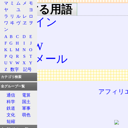
マ
ミ
ム
メ
モ
関連する用語
ヤ
ユ
ヨ
ラ
リ
ル
レ
ロ
ドメイン
ワ
ヰ
ヴ
ヱ
ヲ
ン
DNS
A
B
C
D
E
WWW
F
G
H
I
J
K
L
M
N
O
電子メール
P
Q
R
S
T
U
V
W
X
Y
Z
数字
記号
広告
カテゴリ検索
全グループ一覧
アフィリ
通信
電算
科学
国土
鉄道
軍事
文化
萌色
短縮