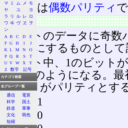
マ
ミ
ム
メ
モ
対するは
偶数パリティ
で
ヤ
ユ
ヨ
ラ
リ
ル
レ
ロ
特徴
ワ
ヰ
ヴ
ヱ
ヲ
ン
4ビットのデータに奇数
A
B
C
D
E
F
G
H
I
J
ビットにするものとして
K
L
M
N
O
P
Q
R
S
T
5ビット中、1のビット
U
V
W
X
Y
Z
数字
記号
で、次のようになる。最
カテゴリ検索
1ビットがパリティとす
全グループ一覧
通信
電算
0000 1
科学
国土
鉄道
軍事
0001 0
文化
萌色
短縮