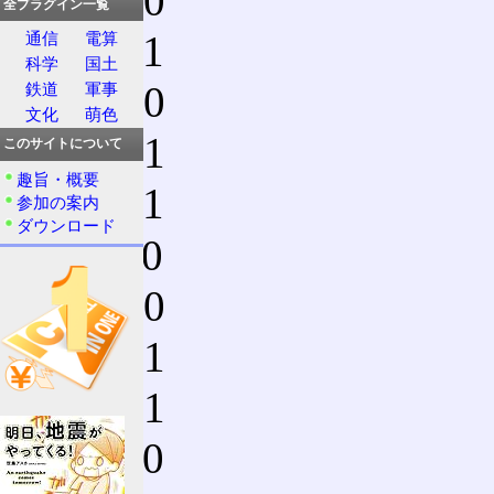
0010 0
全プラグイン一覧
0011 1
通信
電算
科学
国土
0100 0
鉄道
軍事
文化
萌色
0101 1
このサイトについて
趣旨・概要
0110 1
参加の案内
ダウンロード
0111 0
1000 0
1001 1
1010 1
1011 0