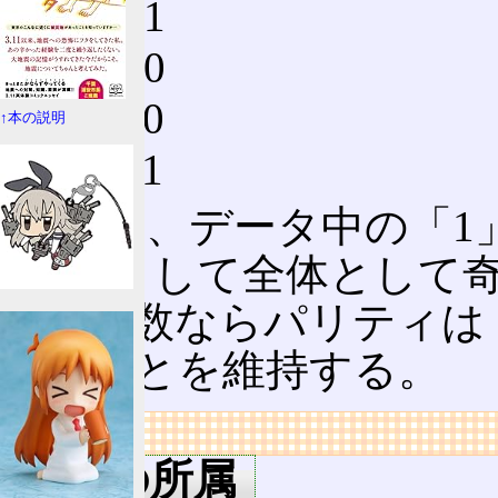
1100 1
1101 0
1110 0
↑本の説明
1111 1
つまり、データ中の「1
「1」として全体として
数が奇数ならパリティは
あることを維持する。
リンク
用語の所属