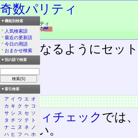
奇数パリティ
▼機能別検索
読み：きすうパリティ
外語：
odd parity
人気検索語
品詞：名詞
最近の更新語
今日の用語
奇数
になるようにセッ
おまかせ検索
▼別の語で検索
目次
概要
特徴
▼索引検索
ア
イ
ウ
エ
オ
概要
カ
キ
ク
ケ
コ
サ
シ
ス
セ
ソ
パリティチェック
では
タ
チ
ツ
テ
ト
ていない。
ナ
ニ
ヌ
ネ
ノ
ハ
ヒ
フ
ヘ
ホ