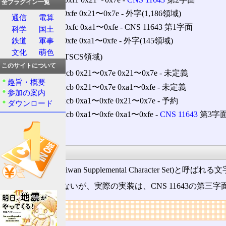
全プラグイン一覧
0xf2〜0xfe 0x21〜0x7e ‐ 外字(1,186領域)
通信
電算
0xa1〜0xfc 0xa1〜0xfe ‐ CNS 11643 第1字面
科学
国土
鉄道
軍事
0xfd〜0xfe 0xa1〜0xfe ‐ 外字(145領域)
文化
萌色
0xc2 0xcb (DTSCS領域)
このサイトについて
0xc2 0xcb 0x21〜0x7e 0x21〜0x7e ‐ 未定義
趣旨・概要
0xc2 0xcb 0x21〜0x7e 0xa1〜0xfe ‐ 未定義
参加の案内
0xc2 0xcb 0xa1〜0xfe 0x21〜0x7e ‐ 予約
ダウンロード
0xc2 0xcb 0xa1〜0xfe 0xa1〜0xfe ‐
CNS 11643
第3字
0xff ‐ 未定義
DTSCS領域
DTSCS(Digital Taiwan Supplemental Character Set)と
詳細は定かではないが、実際の実装は、CNS 11643の第三
リンク