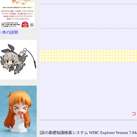
用語の所属
EUC
CES
関連する用語
EUC-TW
↑本の説明
DEC HANZI
広告
コ
通信用語の基礎知識検索システム WDIC Explorer Version 7.04a (