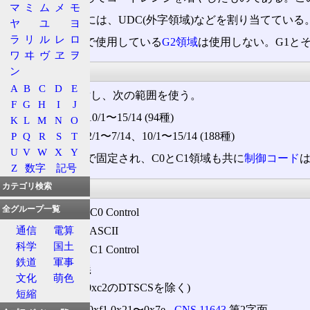
マ
ミ
ム
メ
モ
拡張された領域には、UDC(外字領域)などを割り当てている
ヤ
ユ
ヨ
ラ
リ
ル
レ
ロ
但し、EUC-TWで使用している
G2領域
は使用しない。G1と
ワ
ヰ
ヴ
ヱ
ヲ
符号範囲
ン
A
B
C
D
E
2バイト文字に対し、次の範囲を使う。
F
G
H
I
J
1バイト目 ‐ 10/1〜15/14 (94種)
K
L
M
N
O
P
Q
R
S
T
2バイト目 ‐ 2/1〜7/14、10/1〜15/14 (188種)
U
V
W
X
Y
GL領域は
ASCII
で固定され、C0とC1領域も共に
制御コード
Z
数字
記号
文字集合
カテゴリ検索
全グループ一覧
0x00〜0x1f ‐ C0 Control
通信
電算
0x20〜0x7f ‐ ASCII
科学
国土
0x80〜0x9f ‐ C1 Control
鉄道
軍事
0xa0 ‐ 未定義
文化
萌色
0xa1〜0xfe (0xc2のDTSCSを除く)
短縮
0xa1〜0xf1 0x21〜0x7e ‐
CNS 11643
第2字面