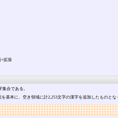
面+拡張
呼ばれる文字集合である。
字面を基本に、空き領域に計2,253文字の漢字を追加したものと