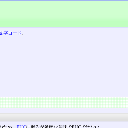
文字コード
。
のため、
EUC
に似るが厳密な意味でEUCではない。