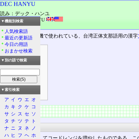
DEC HANYU
読み：デック・ハンユ
外語：
DEC HANYU
▼機能別検索
品詞：固有名詞
人気検索語
DECの電子計算機で使われている、台湾正体支那語用の漢字
最近の更新語
今日の用語
おまかせ検索
目次
仕様
▼別の語で検索
概要
符号範囲
文字集合
▼索引検索
DTSCS領域
ア
イ
ウ
エ
オ
カ
キ
ク
ケ
コ
仕様
サ
シ
ス
セ
ソ
タ
チ
ツ
テ
ト
概要
ナ
ニ
ヌ
ネ
ノ
ハ
ヒ
フ
ヘ
ホ
EUC-TW
を拡張してコードレンジを増やしたものである。こ