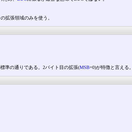
。
その拡張領域のみを使う。
は標準の通りである。2バイト目の拡張(
MSB
=0)が特徴と言える