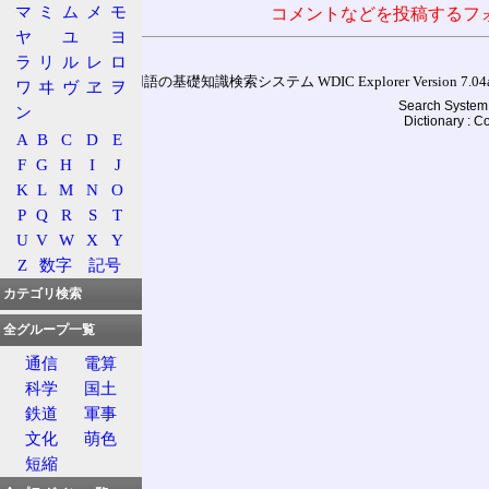
マ
ミ
ム
メ
モ
コメントなどを投稿するフ
ヤ
ユ
ヨ
ラ
リ
ル
レ
ロ
通信用語の基礎知識検索システム WDIC Explorer Version 7.04a (
ワ
ヰ
ヴ
ヱ
ヲ
Search System 
ン
Dictionary : 
A
B
C
D
E
F
G
H
I
J
K
L
M
N
O
P
Q
R
S
T
U
V
W
X
Y
Z
数字
記号
カテゴリ検索
全グループ一覧
通信
電算
科学
国土
鉄道
軍事
文化
萌色
短縮