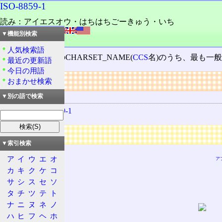
ISO-8859-1
読み：アイエスオウ・はちはちごーきゅう・いち
外語：
ISO-8859-1
▼機能別検索
品詞：固有名詞
人気検索語
ISO/IEC 8859-1
のCHARSET_NAME(
CCS
名)のうち、最も一
最近の更新語
今日の用語
リンク
おまかせ検索
文字集合
▼別の語で検索
ISO/IEC 8859-1
広告
▼索引検索
ア
イ
ウ
エ
オ
ア
カ
キ
ク
ケ
コ
サ
シ
ス
セ
ソ
タ
チ
ツ
テ
ト
ナ
ニ
ヌ
ネ
ノ
ハ
ヒ
フ
ヘ
ホ