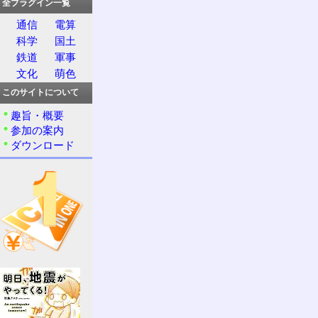
全プラグイン一覧
通信
電算
科学
国土
鉄道
軍事
文化
萌色
このサイトについて
趣旨・概要
参加の案内
ダウンロード