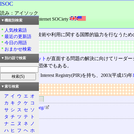
ISOC
読み：アイソック
外語：
ISOC: The Internet SOCiety
▼機能別検索
品詞：団体組織名
人気検索語
インターネット技術や利用に関する国際的協力を行なうため
最近の更新語
今日の用語
概要
おまかせ検索
将来
インターネット
が直面する問題の解決に向けてリーダー
▼別の語で検索
つグループの中心団体でもある。
下部組織にPublic Interest Registry(PIR)を持ち、2003(平成15)年
▼索引検索
リンク
ア
イ
ウ
エ
オ
関連するリンク
カ
キ
ク
ケ
コ
http://www.isoc.org/
サ
シ
ス
セ
ソ
関連する用語
タ
チ
ツ
テ
ト
IETF
ナ
ニ
ヌ
ネ
ノ
ハ
ヒ
フ
ヘ
ホ
IAB