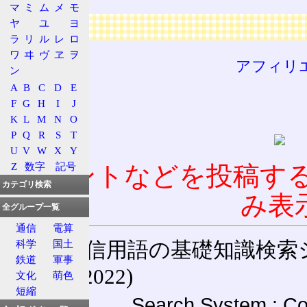
マ
ミ
ム
メ
モ
ヤ
ユ
ヨ
広告
ラ
リ
ル
レ
ロ
ワ
ヰ
ヴ
ヱ
ヲ
アフィリ
ン
A
B
C
D
E
F
G
H
I
J
K
L
M
N
O
P
Q
R
S
T
U
V
W
X
Y
Z
数字
記号
コメントなどを投稿す
カテゴリ検索
み表
全グループ一覧
通信
電算
通信用語の基礎知識検索システム W
科学
国土
鉄道
軍事
(27-May-2022)
文化
萌色
短縮
Search System : Co