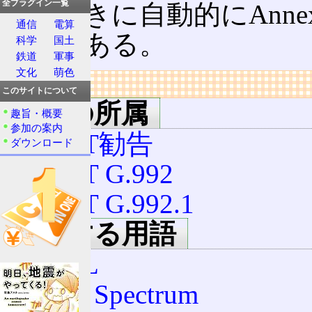
全プラグイン一覧
したときに自動的にAnn
通信
電算
ものもある。
科学
国土
鉄道
軍事
文化
萌色
リンク
このサイトについて
用語の所属
趣旨・概要
参加の案内
ITU-T勧告
ダウンロード
ITU-T G.992
ITU-T G.992.1
関連する用語
ADSL
Quad Spectrum