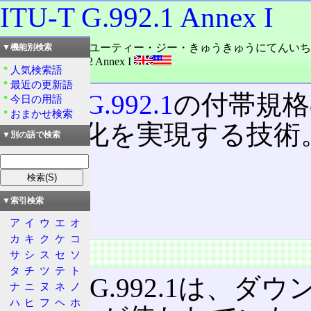
ITU-T G.992.1 Annex I
読み：アイティーユーティー・ジー・きゅうきゅうにてんいち
▼機能別検索
外語：
ITU-T G.992 Annex I
人気検索語
品詞：固有名詞
最近の更新語
ITU-T G.992.1
の付帯規格
今日の用語
おまかせ検索
の高速化を実現する技術
▼別の語で検索
目次
概要
▼索引検索
特徴
ア
イ
ウ
エ
オ
カ
キ
ク
ケ
コ
概要
サ
シ
ス
セ
ソ
タ
チ
ツ
テ
ト
通常のG.992.1は、ダウ
ナ
ニ
ヌ
ネ
ノ
ハ
ヒ
フ
ヘ
ホ