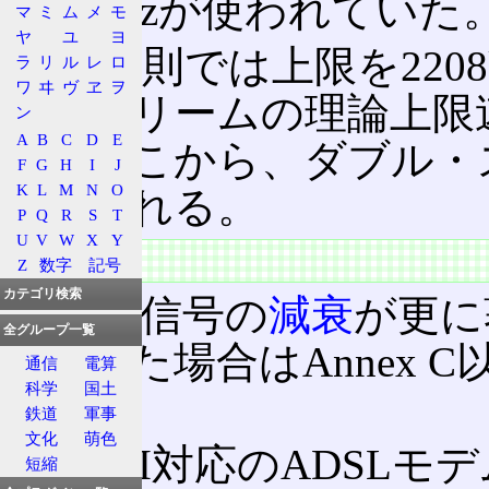
1104kHzが使われていた
マ
ミ
ム
メ
モ
ヤ
ユ
ヨ
この附則では上限を220
ラ
リ
ル
レ
ロ
ワ
ヰ
ヴ
ヱ
ヲ
ンストリームの理論上限
ン
A
B
C
D
E
る。ここから、ダブル・スペクト
F
G
H
I
J
K
L
M
N
O
と呼ばれる。
P
Q
R
S
T
U
V
W
X
Y
特徴
Z
数字
記号
カテゴリ検索
高周波信号の
減衰
が更に
全グループ一覧
を超えた場合はAnnex
通信
電算
科学
国土
い。
鉄道
軍事
文化
萌色
Annex I対応のADS
短縮