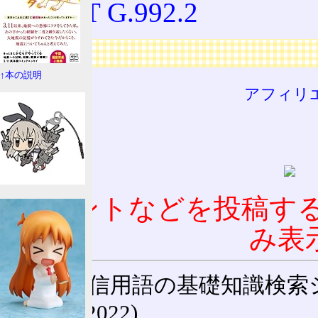
ITU-T G.992.2
広告
↑本の説明
アフィリ
コメントなどを投稿す
み表
通信用語の基礎知識検索システム W
(27-May-2022)