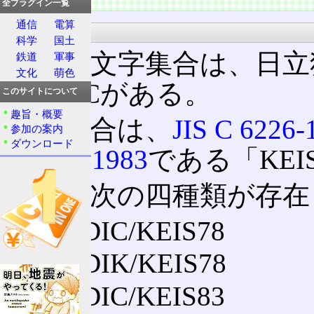
全プラグイン一覧
通信
電算
種類
科学
国土
基本の文字集合は、日立独
鉄道
軍事
文化
萌色
EBCDICがある。
このサイトについて
趣旨・概要
漢字集合は、
JIS C 6226-
参加の案内
ダウンロード
X 0208-1983
である「KEI
都合、次の四種類が存在
EBCDIC/KEIS78
EBCDIK/KEIS78
EBCDIC/KEIS83