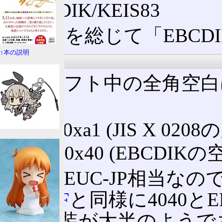
EBCDIK/KEIS83
これらを総じて「EBCDI
↑本の説明
全角空白
全角シフト中の全角空白
る。
0xa1 0xa1 (JIS X 
0x40 0x40 (EBCD
漢字はEUC-JP相当なの
が、
JEF
と同様に4040と
する実装が大半のようで