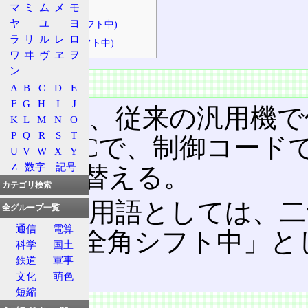
KI/KO
マ
ミ
ム
メ
モ
ヤ
ユ
ヨ
KO(半角シフト中)
ラ
リ
ル
レ
ロ
KI(全角シフト中)
ワ
ヰ
ヴ
ヱ
ヲ
ン
概要
A
B
C
D
E
F
G
H
I
J
基本は、従来の汎用機で使
K
L
M
N
O
P
Q
R
S
T
EBCDICで、制御コー
U
V
W
X
Y
Z
数字
記号
を切り替える。
カテゴリ検索
日立の用語としては、二
全グループ一覧
通信
電算
中」「全角シフト中」と
科学
国土
鉄道
軍事
る。
文化
萌色
短縮
特徴