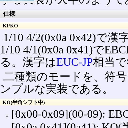
仕様
KI/KO
1/10 4/2(0x0a 0x
1/10 4/1(0x0a 0x41
る。漢字は
EUC-JP
相当で
二種類のモードを、符号で
ンプルな実装である。
KO(半角シフト中)
[0x00‐0x09](00‐09)
[0x0a 0x41](0a41): 