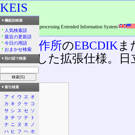
KEIS
読み：ケイス
▼機能別検索
外語：
KEIS: Kanji processing Extended Information System
人気検索語
品詞：名詞
最近の更新語
日立製作所
の
EBCDIK
ま
今日の用語
おまかせ検索
ようにした拡張仕様。日
▼別の語で検索
る。
▼索引検索
目次
ア
イ
ウ
エ
オ
概要
カ
キ
ク
ケ
コ
特徴
サ
シ
ス
セ
ソ
種類
タ
チ
ツ
テ
ト
全角空白
ナ
ニ
ヌ
ネ
ノ
仕様
ハ
ヒ
フ
ヘ
ホ