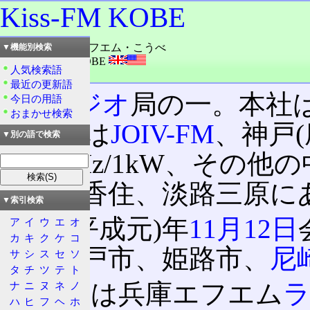
Kiss-FM KOBE
読み：キッス・エフエム・こうべ
▼機能別検索
外語：
Kiss-FM KOBE
人気検索語
品詞：会社名
最近の更新語
FMラジオ
局の一。本社
今日の用語
おまかせ検索
サイン
は
JOIV-FM
、神戸(
▼別の語で検索
89.9MHz/1kW、そ
氷上、香住、淡路三原に
▼索引検索
1989(平成元)年
11月12日
ア
イ
ウ
エ
オ
カ
キ
ク
ケ
コ
県、神戸市、姫路市、
尼
サ
シ
ス
セ
ソ
タ
チ
ツ
テ
ト
かつては兵庫エフエム
ナ
ニ
ヌ
ネ
ノ
ハ
ヒ
フ
ヘ
ホ