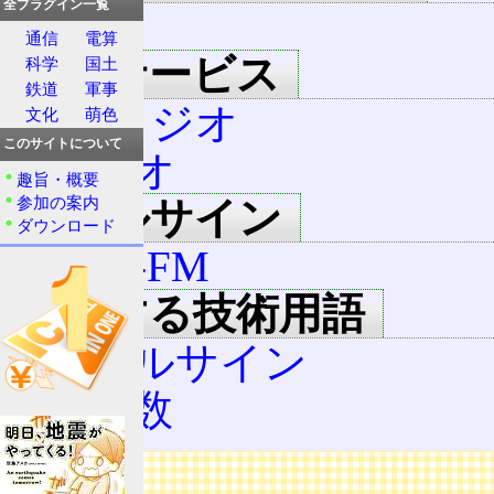
全プラグイン一覧
JFN
通信
電算
提供サービス
科学
国土
鉄道
軍事
FMラジオ
文化
萌色
このサイトについて
ラジオ
趣旨・概要
参加の案内
コールサイン
ダウンロード
JOIV-FM
関連する技術用語
コールサイン
周波数
広告