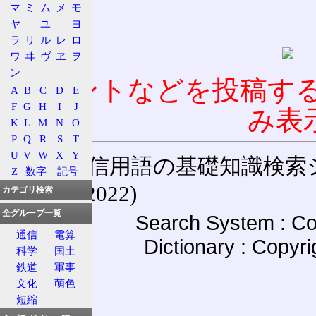
マ
ミ
ム
メ
モ
ヤ
ユ
ヨ
ラ
リ
ル
レ
ロ
ワ
ヰ
ヴ
ヱ
ヲ
ン
コメントなどを投稿す
A
B
C
D
E
F
G
H
I
J
み表
K
L
M
N
O
P
Q
R
S
T
U
V
W
X
Y
通信用語の基礎知識検索システム W
Z
数字
記号
(27-May-2022)
カテゴリ検索
全グループ一覧
Search System : Co
通信
電算
Dictionary : Copyr
科学
国土
鉄道
軍事
文化
萌色
短縮