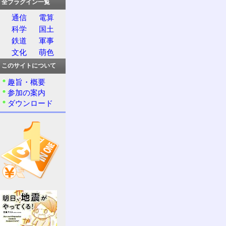
全プラグイン一覧
通信
電算
科学
国土
鉄道
軍事
文化
萌色
このサイトについて
趣旨・概要
参加の案内
ダウンロード