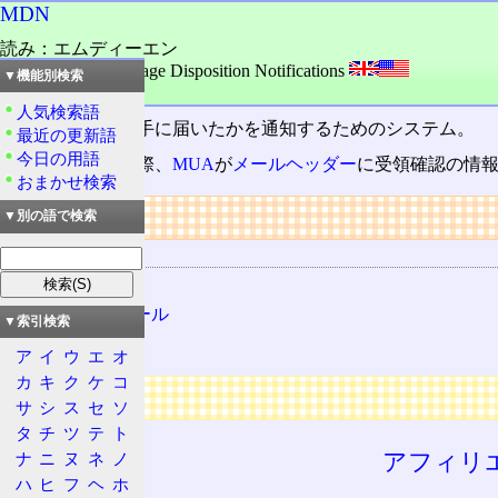
MDN
読み：エムディーエン
外語：
MDN: Message Disposition Notifications
▼機能別検索
品詞：名詞
人気検索語
電子メール
が相手に届いたかを通知するためのシステム。
最近の更新語
今日の用語
メールを読んだ際、
MUA
が
メールヘッダー
に受領確認の情
おまかせ検索
リンク
▼別の語で検索
関連する用語
電子メール
開封確認メール
▼索引検索
MUA
ア
イ
ウ
エ
オ
カ
キ
ク
ケ
コ
広告
サ
シ
ス
セ
ソ
タ
チ
ツ
テ
ト
アフィリ
ナ
ニ
ヌ
ネ
ノ
ハ
ヒ
フ
ヘ
ホ