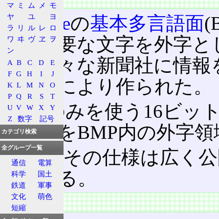
マ
ミ
ム
メ
モ
ヤ
ユ
ヨ
Unicode
の
基本多言語面
ラ
リ
ル
レ
ロ
聞に必要な文字を外字と
ワ
ヰ
ヴ
ヱ
ヲ
ン
て、様々な新聞社に情報
A
B
C
D
E
F
G
H
I
J
通信社により作られた。
K
L
M
N
O
P
Q
R
S
T
BMPのみを使う16ビ
U
V
W
X
Y
Z
数字
記号
る文字をBMP内の外字
カテゴリ検索
全グループ一覧
但し、その仕様は広く公
通信
電算
明である。
科学
国土
鉄道
軍事
文化
萌色
特徴
短縮