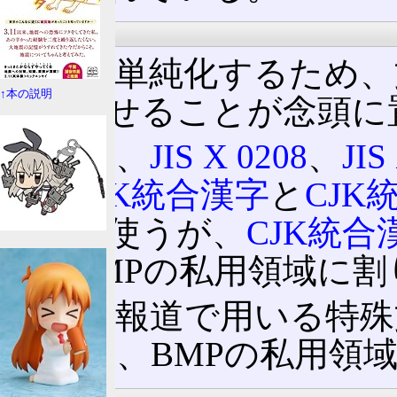
文字
処理を単純化するため、文
↑本の説明
で済ませることが念頭に
従って、
JIS X 0208
、
JIS
ち、
CJK統合漢字
と
CJK
のまま使うが、
CJK統合
は、BMPの私用領域に
また、報道で用いる特殊文
漢字)も、BMPの私用領