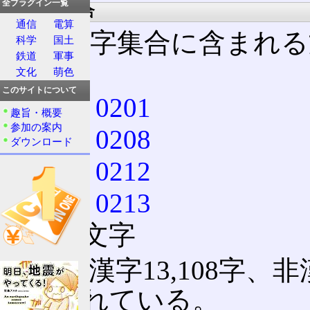
全プラグイン一覧
対応文字集合
通信
電算
この文字集合に含まれる
科学
国土
鉄道
軍事
る。
文化
萌色
このサイトについて
JIS X 0201
趣旨・概要
参加の案内
JIS X 0208
ダウンロード
JIS X 0212
JIS X 0213
拡張文字
結果、漢字13,108字、非漢
収録されている。