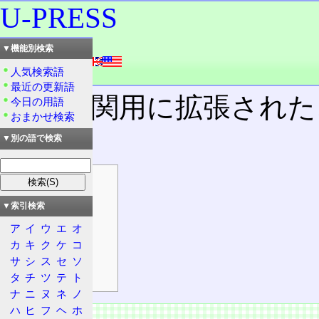
U-PRESS
読み：ユープレス
▼機能別検索
外語：
U-PRESS
人気検索語
品詞：名詞
最近の更新語
報道機関用に拡張された
今日の用語
おまかせ検索
格。
▼別の語で検索
目次
概要
▼索引検索
特徴
ア
イ
ウ
エ
オ
対応文字集合
カ
キ
ク
ケ
コ
文字
サ
シ
ス
セ
ソ
仕様
タ
チ
ツ
テ
ト
ナ
ニ
ヌ
ネ
ノ
ハ
ヒ
フ
ヘ
ホ
概要