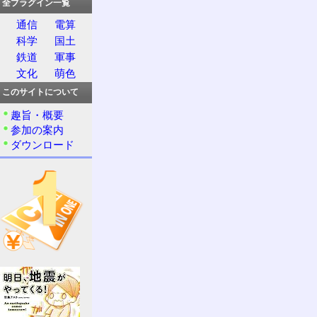
全プラグイン一覧
通信
電算
科学
国土
鉄道
軍事
文化
萌色
このサイトについて
趣旨・概要
参加の案内
ダウンロード