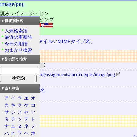
image/png
読み：イメージ・ピン
読み：イメージ・ピング
▼機能別検索
外語：
image/png
人気検索語
品詞：名詞
最近の更新語
PNG
形式
画像ファイル
の
MIMEタイプ名
。
今日の用語
おまかせ検索
リンク
▼別の語で検索
関連するリンク
http://www.iana.org/assignments/media-types/image/png
用語の所属
▼索引検索
MIMEタイプ名
関連する用語
ア
イ
ウ
エ
オ
カ
キ
ク
ケ
コ
PNG
サ
シ
ス
セ
ソ
タ
チ
ツ
テ
ト
広告
ナ
ニ
ヌ
ネ
ノ
ハ
ヒ
フ
ヘ
ホ
ア