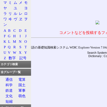
マ
ミ
ム
メ
モ
ヤ
ユ
ヨ
ラ
リ
ル
レ
ロ
ワ
ヰ
ヴ
ヱ
ヲ
ン
A
B
C
D
E
コメントなどを投稿するフ
F
G
H
I
J
K
L
M
N
O
P
Q
R
S
T
通信用語の基礎知識検索システム WDIC Explorer Version 7.04a (
U
V
W
X
Y
Search System 
Dictionary : 
Z
数字
記号
カテゴリ検索
全グループ一覧
通信
電算
科学
国土
鉄道
軍事
文化
萌色
短縮