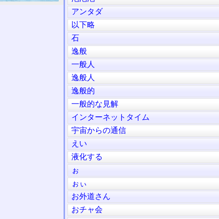
アンタダ
以下略
石
逸般
一般人
逸般人
逸般的
一般的な見解
インターネットタイム
宇宙からの通信
えい
液化する
ぉ
ぉぃ
お外道さん
おチャ会