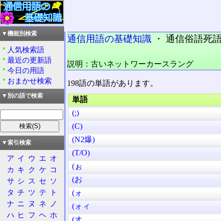
▼機能別検索
通信用語の基礎知識
・ 通信俗語死語編 
人気検索語
最近の更新語
説明：古いネットワーカースラング
今日の用語
おまかせ検索
198語の単語があります。
▼別の語で検索
単語
(;)
(C)
(N2爆)
▼索引検索
(T/O)
ア
イ
ウ
エ
オ
(ぉ
カ
キ
ク
ケ
コ
(お
サ
シ
ス
セ
ソ
タ
チ
ツ
テ
ト
(ォ
ナ
ニ
ヌ
ネ
ノ
(ォィ
ハ
ヒ
フ
ヘ
ホ
(オ