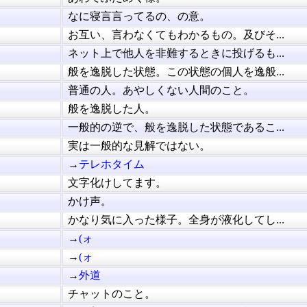
なに寝言言ってるの、の意。
お互い、言わなくてもわかるもの。及びそ...
ネット上で他人を非難するときに投げるも...
般を逸脱した状態。この状態の個人を逸般...
普通の人。あやしくない人間のこと。
般を逸脱した人。
一般的の逆で、般を逸脱した状態であるこ...
実は一般的な見解ではない。
→
テレホタイム
文字化けしてます。
かけ声。
かなり気に入った様子。全身が液化してし...
→
(ォ
→
(ォ
→
外道
チャットのこと。