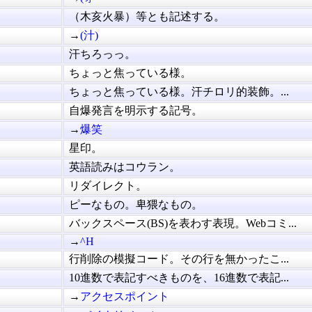
（木亥火暴）等とも記述する。
→
(汁)
汗ちろっっ。
ちょっと焦っている様。
ちょっと焦っている様。汗チロリ的装飾。...
自爆発言を明示する記号。
→
爆笑
星印。
英語読みはコウラン。
リダイレクト。
ピーなもの。卑猥なもの。
バックスペース(BS)を表わす表現。Webコミ...
→
^H
行削除の模擬コード。その行を無かったこ...
10進数で表記すべきものを、16進数で表記...
→
アクセスポイント