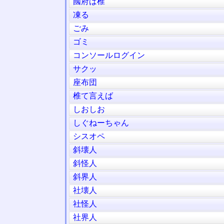
國府ば椎
凍る
ごみ
ゴミ
コンソールログイン
サクッ
座布団
椎て言えば
しおしお
しぐねーちゃん
シスオペ
斜壊人
斜怪人
斜界人
社壊人
社怪人
社界人