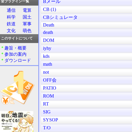
Bメール
全プラグイン一覧
CB (1)
通信
電算
科学
国土
CBシミュレータ
鉄道
軍事
Death
文化
萌色
death
このサイトについて
DOM
趣旨・概要
iyhy
参加の案内
kds
ダウンロード
math
not
OFF会
PATIO
ROM
RT
SIG
SYSOP
T/O