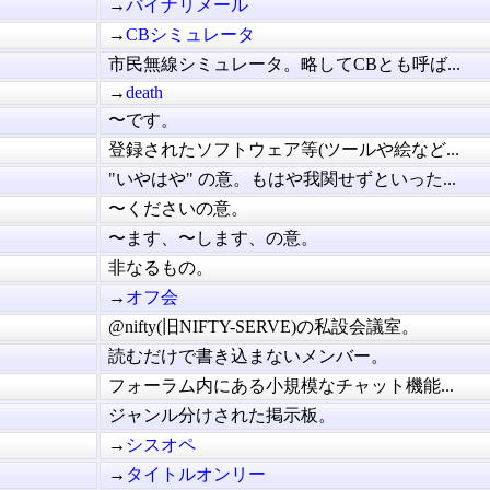
→
バイナリメール
→
CBシミュレータ
市民無線シミュレータ。略してCBとも呼ば...
→
death
〜です。
登録されたソフトウェア等(ツールや絵など...
"いやはや" の意。もはや我関せずといった...
〜くださいの意。
〜ます、〜します、の意。
非なるもの。
→
オフ会
@nifty(旧NIFTY-SERVE)の私設会議室。
読むだけで書き込まないメンバー。
フォーラム内にある小規模なチャット機能...
ジャンル分けされた掲示板。
→
シスオペ
→
タイトルオンリー