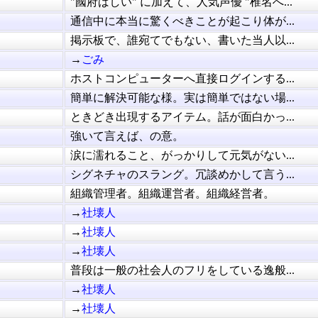
"國府ばしい" に加えて、人気声優 "椎名へ...
通信中に本当に驚くべきことが起こり体が...
掲示板で、誰宛てでもない、書いた当人以...
→
ごみ
ホストコンピューターへ直接ログインする...
簡単に解決可能な様。実は簡単ではない場...
ときどき出現するアイテム。話が面白かっ...
強いて言えば、の意。
涙に濡れること、がっかりして元気がない...
シグネチャのスラング。冗談めかして言う...
組織管理者。組織運営者。組織経営者。
→
社壊人
→
社壊人
→
社壊人
普段は一般の社会人のフリをしている逸般...
→
社壊人
→
社壊人