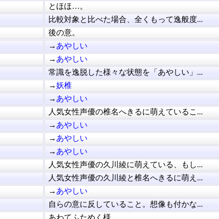
とほほ…。
比較対象と比べた場合、全くもって逸般度...
後の意。
→
あやしい
→
あやしい
常識を逸脱した様々な状態を「あやしい」...
→
妖椎
→
あやしい
人気女性声優の椎名へきるに萌えているこ...
→
あやしい
→
あやしい
→
あやしい
人気女性声優の久川綾に萌えている、もし...
人気女性声優の久川綾と椎名へきるに萌え...
→
あやしい
自らの意に反していること。想像も付かな...
あわてふためく様。