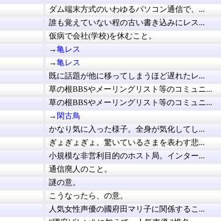
ダム端末方式のいわゆるパソコン通信で、...
誰も覚えていない程の古い書き込みにレス...
仮病で会社(学校)を休むこと。
→
亀レス
→
亀レス
既に話題が他に移ってしまうほど遅れたレ...
草の根BBSやメーリングリスト等のコミュニ...
草の根BBSやメーリングリスト等のコミュニ...
→
閑古鳥
かなり気に入った様子。全身が気化してし...
ぎょぎょぎょ。驚いているさまを表わす悲...
小規模な非営利目的のホスト局。インター...
通信廃人のこと。
謎の意。
こうなったら、の意。
人気女性声優の國府田マリ子に関係するこ...