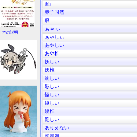
thh
赤子同然
痕
ぁゃιぃ
↑本の説明
ぁゃしぃ
あやしい
あや椎
妖しい
妖椎
幼しい
彩しい
怪しい
綾しい
綾椎
艶しい
ありえない
泡泡泡