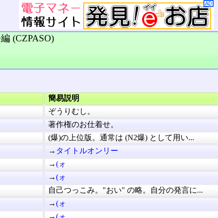
(CZPASO)
簡易説明
ぞうりむし。
著作権のお仕着せ。
(爆)の上位版。通常は (N2爆) として用い...
→
タイトルオンリー
→
(ォ
→
(ォ
自己つっこみ。"おい" の略。自分の発言に...
→
(ォ
→
(ォ