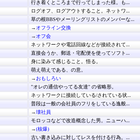
行き着くところまで行ってしまった様。も...
ログオフ、ログアウトすること。ネットワ...
草の根BBSやメーリングリストのメンバーな...
→
オフライン交換
→
オフ会
ネットワークや電話回線などが接続されて...
直接会うか、郵送・宅配便を使ってソフト...
身に染みて感じること。悟る。
萌え萌えである、の意。
→
おもしろい
"オレの通信やってる友達" の省略形。
ネットワークに接続している/されている状...
普段は一般の会社員のフリをしている逸般...
→
壊社員
モロッコなどで改造概念した男。ニューハ...
→
(核爆)
古い書き込みに対してレスを付ける行為。...