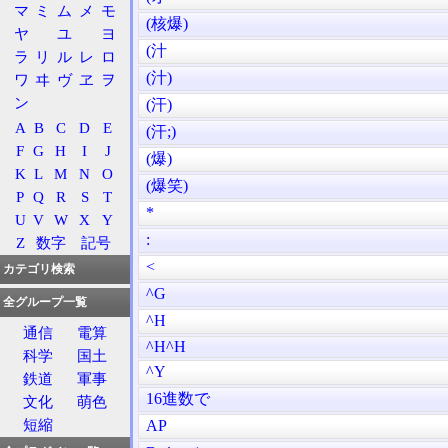
マ
ミ
ム
メ
モ
(核爆)
ヤ
ユ
ヨ
(汁
ラ
リ
ル
レ
ロ
(汁)
ワ
ヰ
ヴ
ヱ
ヲ
ン
(汗)
A
B
C
D
E
(汗;)
F
G
H
I
J
(爆)
K
L
M
N
O
(爆笑)
P
Q
R
S
T
*
U
V
W
X
Y
:
Z
数字
記号
<
カテゴリ検索
^G
全グループ一覧
^H
通信
電算
^H^H
科学
国土
^Y
鉄道
軍事
16進数で
文化
萌色
短縮
AP