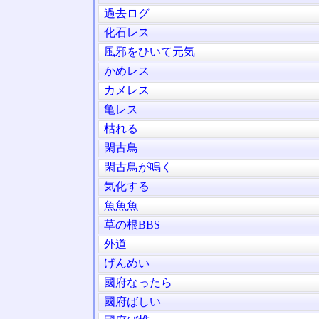
過去ログ
化石レス
風邪をひいて元気
かめレス
カメレス
亀レス
枯れる
閑古鳥
閑古鳥が鳴く
気化する
魚魚魚
草の根BBS
外道
げんめい
國府なったら
國府ばしい