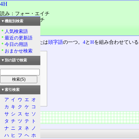
4H
読み：フォー・エイチ
読み：よん・エイチ
▼機能別検索
外語：
4H
人気検索語
品詞：名詞
最近の更新語
二文字の
略語
または
頭字語
の一つ。
4
と
H
を組み合わせている
今日の用語
おまかせ検索
目次
▼別の語で検索
主な用途
科学
通信
▼索引検索
運輸・交通
その他
ア
イ
ウ
エ
オ
カ
キ
ク
ケ
コ
サ
シ
ス
セ
ソ
主な用途
タ
チ
ツ
テ
ト
ナ
ニ
ヌ
ネ
ノ
科学
ハ
ヒ
フ
ヘ
ホ