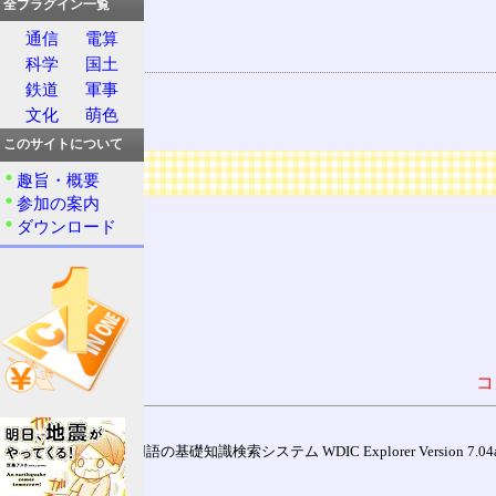
略語
全プラグイン一覧
頭字語
通信
電算
関連する用語
科学
国土
鉄道
軍事
4G
文化
萌色
4I
このサイトについて
広告
趣旨・概要
参加の案内
ダウンロード
コ
通信用語の基礎知識検索システム WDIC Explorer Version 7.04a (