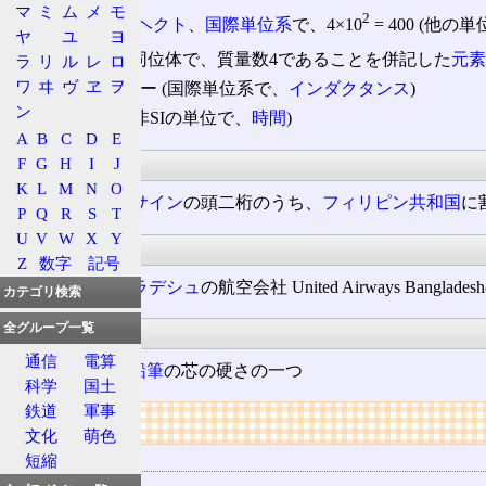
マ
ミ
ム
メ
モ
2
4h (hecto) ‐ 4
ヘクト
、
国際単位系
で、4×10
= 400 (他
ヤ
ユ
ヨ
4
H ‐
水素
の同位体で、質量数4であることを併記した
元素
ラ
リ
ル
レ
ロ
ワ
ヰ
ヴ
ヱ
ヲ
4H ‐ 4ヘンリー (国際単位系で、
インダクタンス
)
ン
4H ‐ 4
時間
(非SIの単位で、
時間
)
A
B
C
D
E
通信
F
G
H
I
J
K
L
M
N
O
4H ‐
コールサイン
の頭二桁のうち、
フィリピン共和国
に
P
Q
R
S
T
U
V
W
X
Y
運輸・交通
Z
数字
記号
4H ‐
バングラデシュ
の航空会社 United Airways Banglades
カテゴリ検索
その他
全グループ一覧
通信
電算
4H (Hard) ‐
鉛筆
の芯の硬さの一つ
科学
国土
鉄道
軍事
リンク
文化
萌色
用語の所属
短縮