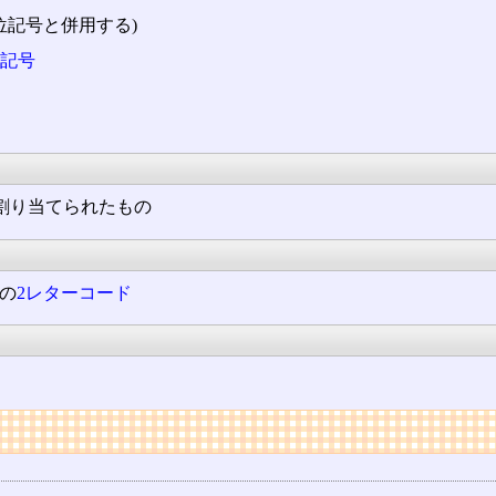
の単位記号と併用する)
記号
割り当てられたもの
hの
2レターコード