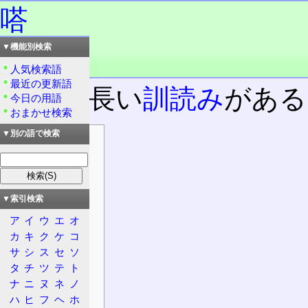
嗒
▼機能別検索
読み：とう
品詞：慣用単漢字
人気検索語
最近の更新語
時に、長い
訓読み
がある
今日の用語
おまかせ検索
▼別の語で検索
目次
情報
漢字
意義
▼索引検索
概要
ア
イ
ウ
エ
オ
大漢和辞典
カ
キ
ク
ケ
コ
康熙字典
サ
シ
ス
セ
ソ
タ
チ
ツ
テ
ト
補足
ナ
ニ
ヌ
ネ
ノ
日本語
ハ
ヒ
フ
ヘ
ホ
発音