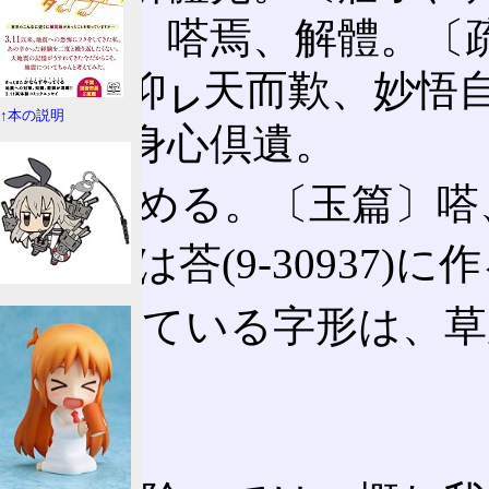
〔注〕嗒焉、解體。〔
想、仰
天而歎、妙悟
㆑
↑本の説明
體、身心倶遺。
㊁ なめる。〔玉篇〕嗒
㊂ 或は荅(9-30937
使われている字形は、草