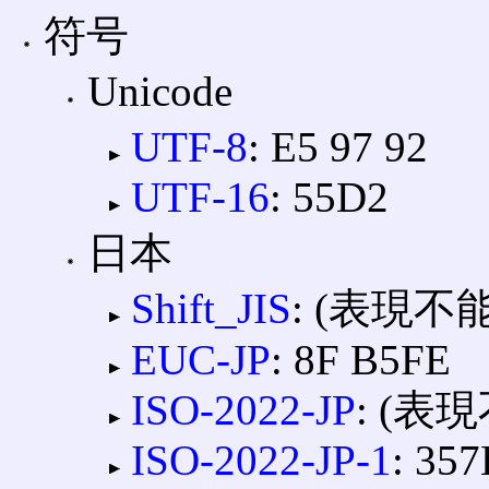
符号
Unicode
UTF-8
: E5 97 92
UTF-16
: 55D2
日本
Shift_JIS
: (表現不能
EUC-JP
: 8F B5FE
ISO-2022-JP
: (表
ISO-2022-JP-1
: 357