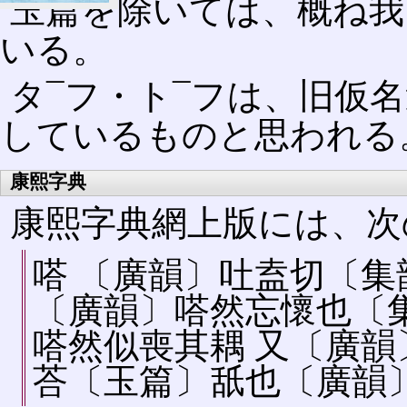
玉篇を除いては、概ね我
いる。
タ¯フ・ト¯フは、旧仮
しているものと思われる
康熙字典
康熙字典網上版には、次
嗒 〔廣韻〕吐盍切〔集韻
〔廣韻〕嗒然忘󠄁懷也
嗒然似喪其耦 又〔廣韻〕
荅〔玉篇〕舐也〔廣韻