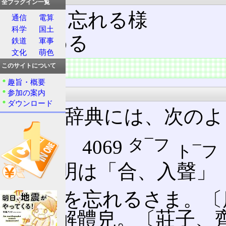
全プラグイン一覧
我を忘れる様
通信
電算
科学
国土
舐める
鉄道
軍事
文化
萌色
概要
このサイトについて
趣旨・概要
大漢和辞典
参加の案内
ダウンロード
大漢和辞典には、次のよ
タ¯フ
【嗒】 4069
ト¯フ
の説明は「合、入聲」
㊀ 我を忘れるさま。〔
嗒、解體皃。〔莊子、