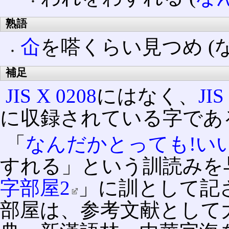
熟語
仚
を嗒くらい見つめ (
補足
JIS X 0208
にはなく、
JIS
に収録されている字であ
「
なんだかとっても!い
すれる」という訓読みを
字部屋2
」に訓として記
部屋は、参考文献として