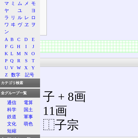
マ
ミ
ム
メ
モ
発音
ヤ
ユ
ヨ
熟語
ラ
リ
ル
レ
ロ
補足
ワ
ヰ
ヴ
ヱ
ヲ
符号
ン
A
B
C
D
E
情報
F
G
H
I
J
K
L
M
N
O
P
Q
R
S
T
漢字
U
V
W
X
Y
Z
数字
記号
カテゴリ検索
部首
: 子 + 8画
全グループ一覧
通信
電算
総画: 11画
科学
国土
鉄道
軍事
解字: ⿰子宗
文化
萌色
短縮