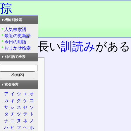
孮
▼機能別検索
読み：ソウ
読み：ズ
人気検索語
品詞：慣用単漢字
最近の更新語
今日の用語
時に、長い
訓読み
がある
おまかせ検索
▼別の語で検索
目次
情報
漢字
▼索引検索
意義
ア
イ
ウ
エ
オ
概要
カ
キ
ク
ケ
コ
大漢和辞典
サ
シ
ス
セ
ソ
康熙字典
タ
チ
ツ
テ
ト
他の資料
ナ
ニ
ヌ
ネ
ノ
日本語
ハ
ヒ
フ
ヘ
ホ