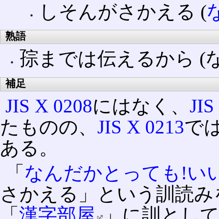
しそんがさかえる (
熟語
孮までは伝えるから (
補足
JIS X 0208
にはなく、
JIS
たものの、
JIS X 0213
で
ある。
「
なんだかとっても!い
さかえる」という訓読み
「
漢字部屋
」に訓とし