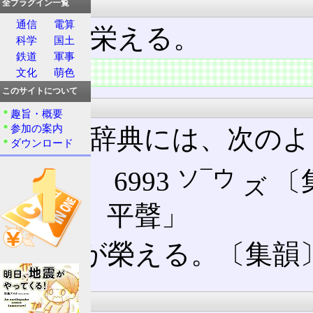
意義
全プラグイン一覧
通信
電算
子孫が栄える。
科学
国土
鉄道
軍事
概要
文化
萌色
このサイトについて
大漢和辞典
趣旨・概要
参加の案内
大漢和辞典には、次のよ
ダウンロード
ソ¯ウ
【孮】 6993
〔
ズ
「冬󠄀、平聲」
子孫が榮える。〔集韻〕
康熙字典