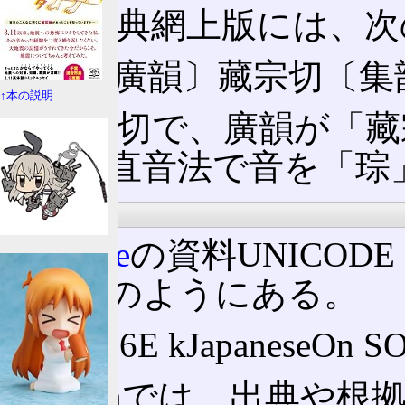
康熙字典網上版には、次
孮 〔廣韻〕藏󠄀宗切〔集
↑本の説明
音は反切で、廣韻が「藏
集韻は直音法で音を「琮
他の資料
Unicode
の資料UNICODE H
は、次のようにある。
U+5B6E kJapaneseOn S
UniHanでは、出典や