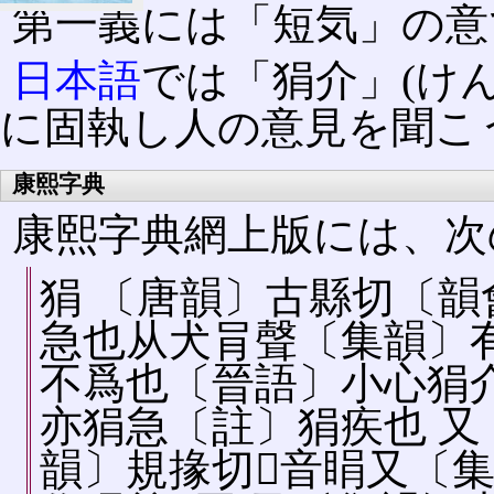
第一義には「短気」の意
日本語
では「狷介」(け
に固執し人の意見を聞こ
康熙字典
康熙字典網上版には、次
狷 〔唐韻〕古縣切〔韻會〕
急󠄁也从犬肙聲〔集韻〕有
不爲也〔晉語〕小心狷介
亦狷急󠄁〔註󠄁〕狷疾也 
韻〕規掾切𡘋音󠄁睊又〔