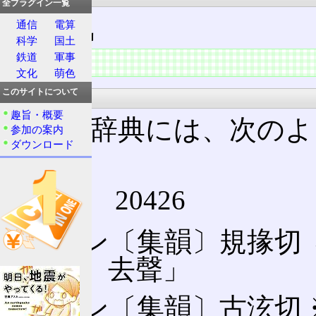
全プラグイン一覧
短気
通信
電算
科学
国土
鉄道
軍事
概要
文化
萌色
このサイトについて
大漢和辞典
趣旨・概要
大漢和辞典には、次のよ
参加の案内
ダウンロード
用)。
【狷】 20426
🈩ケン〔集韻〕規掾切 ㄐㄩ
「霰、去聲」
🈔ケン〔集韻〕古泫切