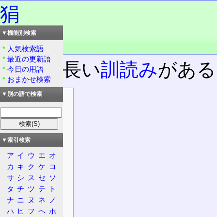
狷
▼機能別検索
読み：ケン
品詞：慣用単漢字
人気検索語
最近の更新語
時に、長い
訓読み
がある
今日の用語
おまかせ検索
▼別の語で検索
目次
情報
漢字
意義
▼索引検索
概要
ア
イ
ウ
エ
オ
大漢和辞典
カ
キ
ク
ケ
コ
康熙字典
サ
シ
ス
セ
ソ
タ
チ
ツ
テ
ト
他の資料
ナ
ニ
ヌ
ネ
ノ
日本語
ハ
ヒ
フ
ヘ
ホ
発音