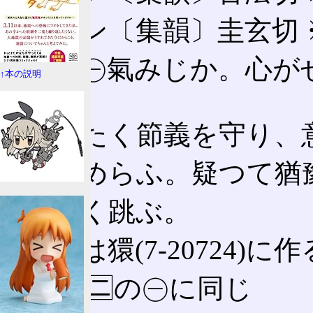
🈪ケン〔集韻〕圭玄切
🈩🈔㊀氣みじか。心
↑本の説明
急󠄁。
㊁かたく節󠄂義を守り
㊂ためらふ。疑つて猶
㊃とく跳ぶ。
㊄或は獧(7-20724)に
🈪 🈩🈔の㊀に同じ