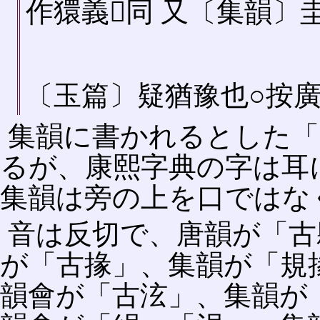
作獧義𡘋同 又〔集韻〕圭
〔玉篇〕疑猶󠄂豫也○按廣
集韻に書かれるとした「
るが、康熙字典の字は耳
集韻は旁の上を口ではな
音は反切で、唐韻が「古
が「古掾」、集韻が「規
韻會が「古泫」、集韻が