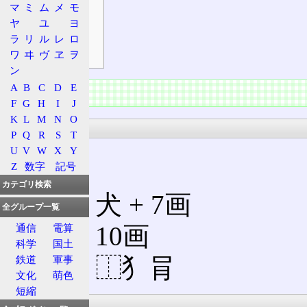
マ
ミ
ム
メ
モ
熟語
ヤ
ユ
ヨ
補足
ラ
リ
ル
レ
ロ
符号
ワ
ヰ
ヴ
ヱ
ヲ
ン
A
B
C
D
E
情報
F
G
H
I
J
K
L
M
N
O
漢字
P
Q
R
S
T
U
V
W
X
Y
Z
数字
記号
カテゴリ検索
部首
: 犬 + 7画
全グループ一覧
総画: 10画
通信
電算
科学
国土
解字: ⿰犭肙
鉄道
軍事
文化
萌色
短縮
意義