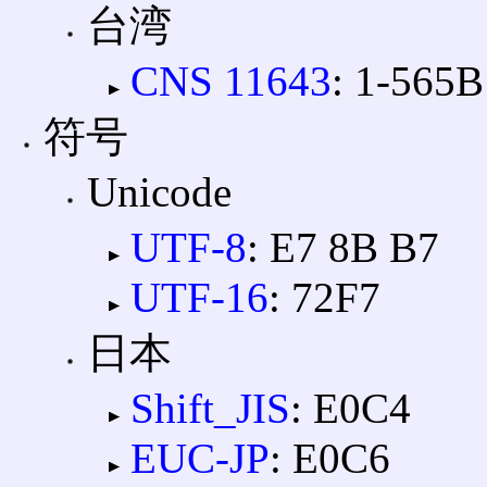
台湾
CNS 11643
: 1-565B
符号
Unicode
UTF-8
: E7 8B B7
UTF-16
: 72F7
日本
Shift_JIS
: E0C4
EUC-JP
: E0C6