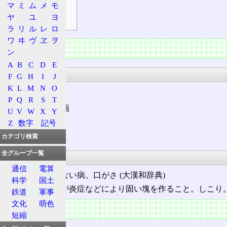
補足
マ
ミ
ム
メ
モ
ヤ
ユ
ヨ
符号
ラ
リ
ル
レ
ロ
ワ
ヰ
ヴ
ヱ
ヲ
情報
ン
A
B
C
D
E
漢字
F
G
H
I
J
K
L
M
N
O
P
Q
R
S
T
部首
: 疒 + 8画
U
V
W
X
Y
総画: 13画
Z
数字
記号
解字: ⿸疒固
カテゴリ検索
全グループ一覧
意義
通信
電算
久しく治らない病。口がさ (大漢和辞典)
科学
国土
筋肉や組織が炎症などにより固い塊を作ること。しこり
鉄道
軍事
文化
萌色
概要
短縮