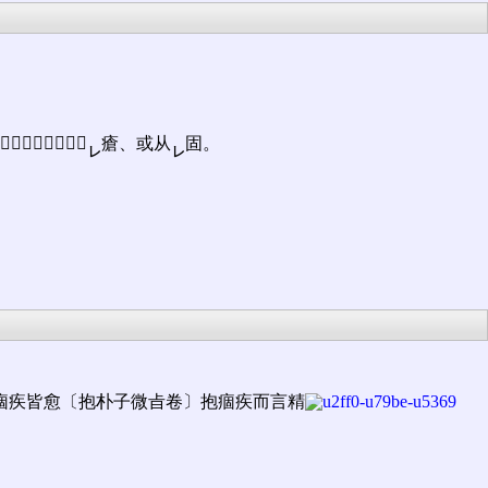
也、一曰、小兒口生
瘡、或从
固。
㆑
㆑
皆愈〔抱󠄁朴子微㫖卷〕抱󠄁痼疾而言精