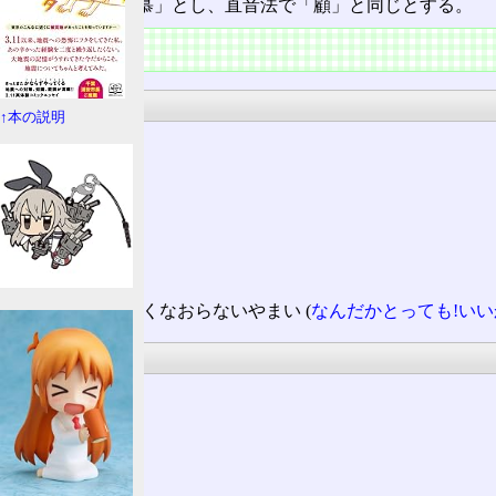
音は反切で「古慕」とし、直音法で「顧」と同じとする。
日本語
発音
↑本の説明
音読み
コ
ク
訓読み
しこ‐り
ひさしくなおらないやまい (
なんだかとっても!い
熟語
痼疾
痼習
痼病
痼癖