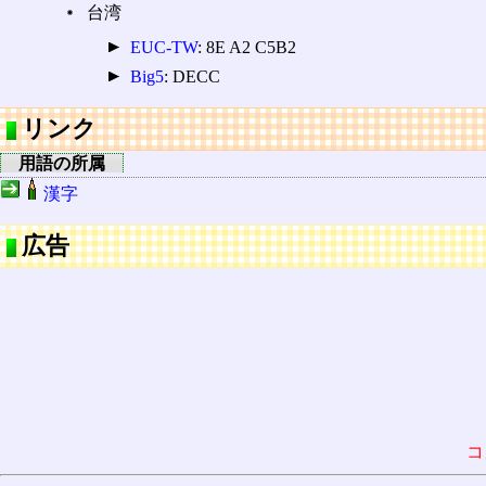
台湾
EUC-TW
: 8E A2 C5B2
Big5
: DECC
リンク
用語の所属
漢字
広告
コ