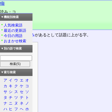
痼
読み：コ
読み：ク
▼機能別検索
読み：しこり
人気検索語
品詞：慣用単漢字
最近の更新語
時に、長い
訓読み
があるとして話題に上がる字。
今日の用語
おまかせ検索
目次
▼別の語で検索
情報
漢字
意義
▼索引検索
概要
ア
イ
ウ
エ
オ
大漢和辞典
カ
キ
ク
ケ
コ
康熙字典
サ
シ
ス
セ
ソ
日本語
タ
チ
ツ
テ
ト
発音
ナ
ニ
ヌ
ネ
ノ
熟語
ハ
ヒ
フ
ヘ
ホ