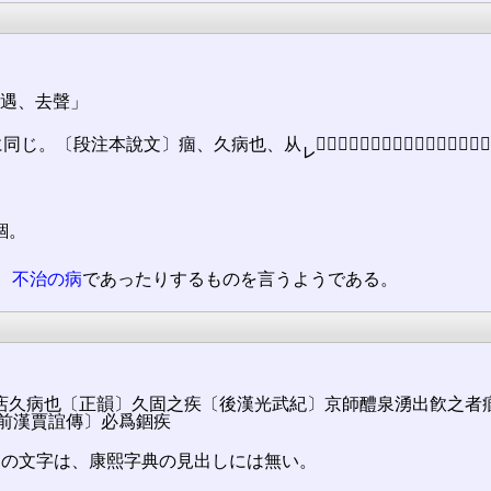
󠄁、去聲」
同じ。〔段注󠄁本說文󠄁〕痼、久病也、从
𤕫固聲。〔集韻〕㽽、說文、久病
㆑
錮。
、
不治の病
であったりするものを言うようである。
作㽽久病也〔正韻〕久固之疾〔後漢光武紀〕京師醴泉湧出飮之者痼疾
錮〔前漢賈誼傳〕必爲錮疾
この文字は、康熙字典の見出しには無い。