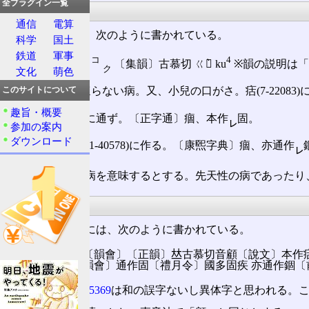
全プラグイン一覧
大漢和辞典
通信
電算
大漢和辞典には、次のように書かれている。
科学
国土
鉄道
軍事
コ
4
【痼】 22285
〔集韻〕古慕切 ㄍㄨ̀ ku
※韻の説明は「遇
ク
文化
萌色
㊀久しくなほらない病。又、小兒の口がさ。㽽(7-22083)に
このサイトについて
趣旨・概要
㊁固(3-4745)に通ず。〔正字通󠄁〕痼、本作
固。
㆑
参加の案内
ダウンロード
㊂通じて錮(11-40578)に作る。〔康煕字典〕痼、亦通󠄁作
㆑
久しく治らない病を意味するとする。先天性の病であったり
康熙字典
康熙字典網上版には、次のように書かれている。
痼 〔集韻〕〔韻會〕〔正韻〕𠀤古慕切音󠄁顧〔說文〕本
鵲之伎 又〔韻會〕通󠄁作固〔禮月令〕國多固疾 亦通󠄁作
は和の誤字ないし異体字と思われる。