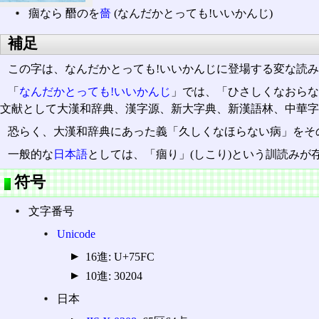
痼なら 䤐のを
嗇
(なんだかとっても!いいかんじ)
補足
この字は、なんだかとっても!いいかんじに登場する変な読み
「
なんだかとっても!いいかんじ
」では、「ひさしくなおら
文献として大漢和辞典、漢字源、新大字典、新漢語林、中華字
恐らく、大漢和辞典にあった義「久しくなほらない病」をそ
一般的な
日本語
としては、「痼り」(しこり)という訓読みが
符号
文字番号
Unicode
16進: U+75FC
10進: 30204
日本