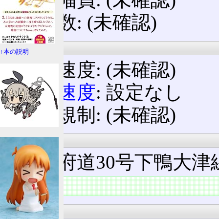
車線数: (未確認)
規制等
↑本の説明
制限速度: (未確認)
最低速度
: 設定なし
標識規制: (未確認)
法定路線名
京都府道30号下鴨大津
道路
状況