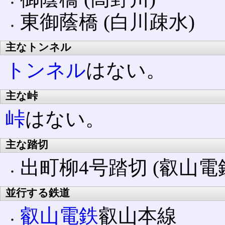
東御蔭橋 (白川疎水)
主なトンネル
トンネル
はない。
主な峠
峠
はない。
主な踏切
出町柳4号踏切 (叡山電
並行する鉄道
叡山電鉄
叡山本線