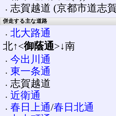
志賀越道 (京都市道志賀
併走する主な道路
北大路通
北↑<
御蔭通
>↓南
今出川通
東一条通
志賀越道
近衛通
春日上通
/
春日北通