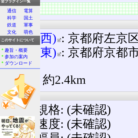
全プラグイン一覧
概要
通信
電算
科学
国土
起点・終点
鉄道
軍事
文化
萌色
起点(西)
: 京都府左京
このサイトについて
終点(東)
: 京都府京都
趣旨・概要
参加の案内
道)
ダウンロード
延長: 約2.4km
設計諸元
構造規格: (未確認)
設計速度: (未確認)
道路幅員: (未確認)