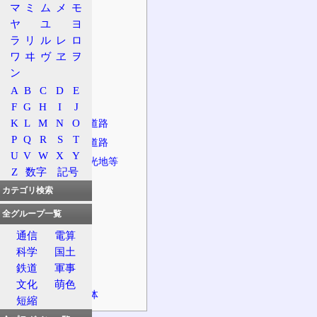
マ
ミ
ム
メ
モ
規制等
ヤ
ユ
ヨ
法定路線名
ラ
リ
ル
レ
ロ
道路
ワ
ヰ
ヴ
ヱ
ヲ
状況
ン
名の由来
A
B
C
D
E
特徴
F
G
H
I
J
K
L
M
N
O
接続する主な道路
P
Q
R
S
T
併走する主な道路
U
V
W
X
Y
沿道施設、観光地等
Z
数字
記号
道の駅
カテゴリ検索
主な橋
全グループ一覧
主なトンネル
通信
電算
主な峠
科学
国土
主な踏切
鉄道
軍事
並行する鉄道
文化
萌色
経由する自治体
短縮