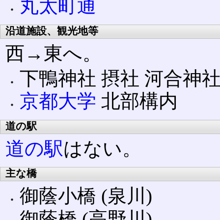
丸太町通
沿道施設、観光地等
西→東へ。
下鴨神社 摂社 河合神
京都大学
北部構内
道の駅
道の駅
はない。
主な橋
御蔭小橋 (泉川)
御蔭橋 (高野川)