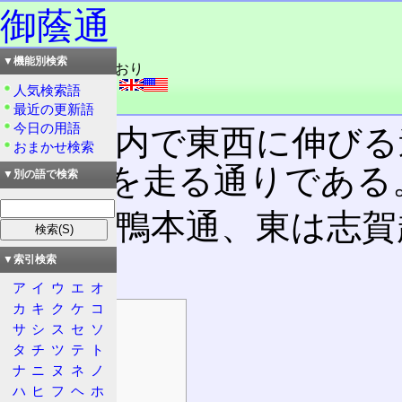
御蔭通
▼機能別検索
読み：みかげ・どおり
外語：
Mikage Dōri
人気検索語
品詞：固有名詞
最近の更新語
今日の用語
京都市内で東西に伸びる
おまかせ検索
より北を走る通りである
▼別の語で検索
西は下鴨本通、東は志賀
る。
▼索引検索
ア
イ
ウ
エ
オ
カ
キ
ク
ケ
コ
目次
サ
シ
ス
セ
ソ
概要
タ
チ
ツ
テ
ト
起点・終点
ナ
ニ
ヌ
ネ
ノ
設計諸元
ハ
ヒ
フ
ヘ
ホ