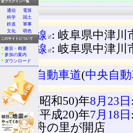
全プラグイン一覧
基本情報
通信
電算
科学
国土
所在地
鉄道
軍事
文化
萌色
上り線
: 岐阜県中津川
このサイトについて
下り線
: 岐阜県中津川市
趣旨・概要
参加の案内
ダウンロード
所属路線名
中央自動車道
(
中央自動
沿革
1975(昭和50)年
8月23日
2008(平成20)年
7月18日
と湯舟の里が開店