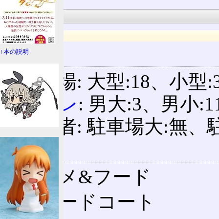
施設情報
上り
設備
↑本の説明
駐車場: 大型:18、小型:3
トイレ
: 男大:3、男小:1
身障者: 駐車場大:無、
施設
グルメ&フード
フードコート