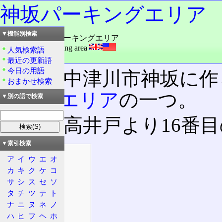
神坂パーキングエリア
▼機能別検索
読み：みさか・パーキングエリア
外語：
Misaka parking area
人気検索語
品詞：その他地名
最近の更新語
今日の用語
岐阜県中津川市神坂に作
おまかせ検索
キングエリア
の一つ。
▼別の語で検索
起点・高井戸より16番
▼索引検索
目次
ア
イ
ウ
エ
オ
概要
カ
キ
ク
ケ
コ
基本情報
サ
シ
ス
セ
ソ
タ
チ
ツ
テ
ト
所在地
ナ
ニ
ヌ
ネ
ノ
所属路線名
ハ
ヒ
フ
ヘ
ホ
沿革