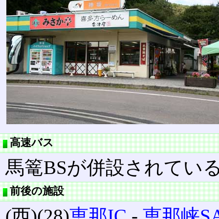
高速バス
馬篭BSが併設されてい
前後の施設
(西)(28)
恵那IC
‐
恵那峡S