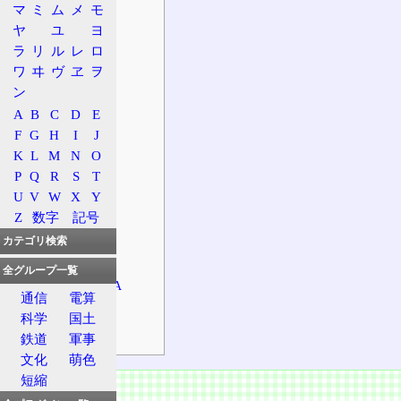
マ
ミ
ム
メ
モ
施設情報
ヤ
ユ
ヨ
上り
ラ
リ
ル
レ
ロ
設備
ワ
ヰ
ヴ
ヱ
ヲ
ン
施設
A
B
C
D
E
下り
F
G
H
I
J
設備
K
L
M
N
O
施設
P
Q
R
S
T
特徴
U
V
W
X
Y
上りPA
Z
数字
記号
高速バス
カテゴリ検索
前後の施設
全グループ一覧
隣接するSA/PA
通信
電算
上り
科学
国土
下り
鉄道
軍事
文化
萌色
短縮
概要