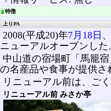
特徴
上りPA
2008(平成20)年
7月18日
ニューアルオープンした
中山道の宿場町「馬籠宿
の名産品や食事が提供さ
リニューアル前は、ごく
リニューアル前 みさか亭