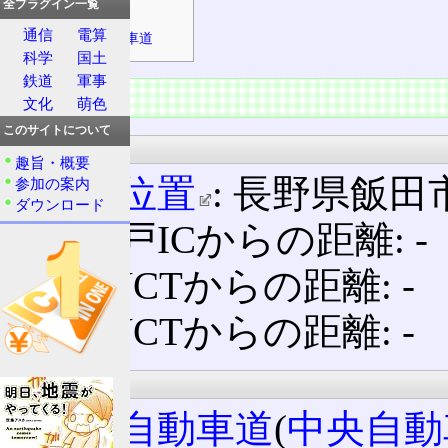
全プラグイン一覧
中央自動車道
通信
電算
三遠南信自動車道
科学
国土
鉄道
軍事
概要
文化
萌色
このサイトについて
所在地
趣旨・概要
概略位置
: 長野県飯田
参加の案内
ダウンロード
高井戸ICからの距離: ‐
大月JCTからの距離: ‐
小牧JCTからの距離: ‐
所属路線名
中央自動車道
(
中央自動