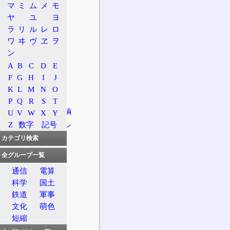
所在地
マ
ミ
ム
メ
モ
所属路線名
ヤ
ユ
ヨ
ラ
リ
ル
レ
ロ
接続路線名
ワ
ヰ
ヴ
ヱ
ヲ
出口案内標識
ン
上り
A
B
C
D
E
下り
F
G
H
I
J
沿革
K
L
M
N
O
状況
P
Q
R
S
T
危険物積載車輌
U
V
W
X
Y
Z
数字
記号
ジャンクション
カテゴリ検索
料金所
入口
全グループ一覧
出口
通信
電算
特徴
科学
国土
鉄道
軍事
構造
文化
萌色
周辺地理
短縮
前後の施設