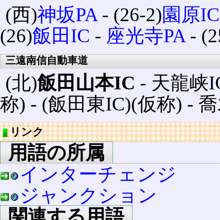
(西)
神坂PA
‐ (26-2)
園原IC
(26)
飯田IC
‐
座光寺PA
‐ (2
三遠南信自動車道
(北)
飯田山本IC
‐ 天龍峡IC
称) ‐ (飯田東IC)(仮称) ‐ 
リンク
用語の所属
インターチェンジ
ジャンクション
関連する用語