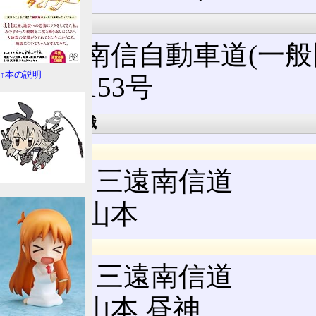
接続路線名
三遠南信自動車道(一般
↑本の説明
国道153号
出口案内標識
上り
R153 三遠南信道
飯田山本
下り
R153 三遠南信道
飯田山本 昼神