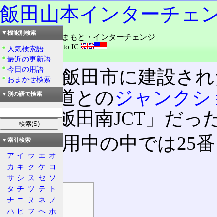
飯田山本インターチェ
▼機能別検索
読み：いいだ・やまもと・インターチェンジ
外語：
Iida Yamamoto IC
人気検索語
品詞：その他地名
最近の更新語
今日の用語
長野県飯田市に建設され
おまかせ検索
自動車道との
ジャンクシ
▼別の語で検索
称は「飯田南JCT」だっ
現在供用中の中では25
▼索引検索
ア
イ
ウ
エ
オ
る。
カ
キ
ク
ケ
コ
サ
シ
ス
セ
ソ
タ
チ
ツ
テ
ト
目次
ナ
ニ
ヌ
ネ
ノ
概要
ハ
ヒ
フ
ヘ
ホ