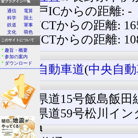
全プラグイン一覧
高井戸ICからの距離: ‐
通信
電算
科学
国土
大月JCTからの距離: 165
鉄道
軍事
文化
萌色
小牧JCTからの距離: 108
このサイトについて
趣旨・概要
所属路線名
参加の案内
ダウンロード
中央自動車道
(
中央自動
接続路線名
長野県道15号飯島飯田
長野県道59号松川イン
出口案内標識