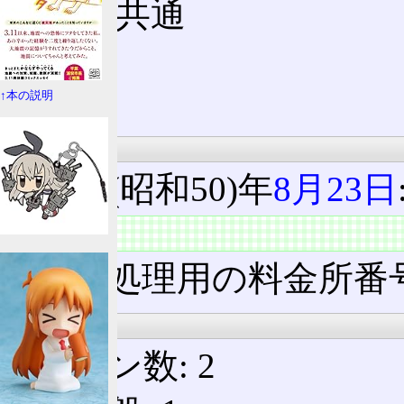
上下線共通
R153
松川
↑本の説明
沿革
1975(昭和50)年
8月23日
料金所
電算処理用の料金所番号: 
入口
レーン数: 2