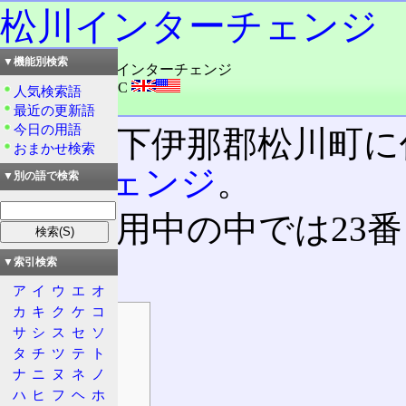
松川インターチェンジ
▼機能別検索
読み：まつかわ・インターチェンジ
外語：
Matsukawa IC
人気検索語
品詞：その他地名
最近の更新語
今日の用語
長野県下伊那郡松川町に
おまかせ検索
ターチェンジ
。
▼別の語で検索
現在供用中の中では23
る。
▼索引検索
ア
イ
ウ
エ
オ
カ
キ
ク
ケ
コ
目次
サ
シ
ス
セ
ソ
概要
タ
チ
ツ
テ
ト
所在地
ナ
ニ
ヌ
ネ
ノ
所属路線名
ハ
ヒ
フ
ヘ
ホ