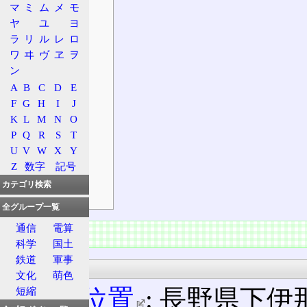
マ
ミ
ム
メ
モ
接続路線名
ヤ
ユ
ヨ
出口案内標識
ラ
リ
ル
レ
ロ
沿革
ワ
ヰ
ヴ
ヱ
ヲ
料金所
ン
入口
A
B
C
D
E
出口
F
G
H
I
J
K
L
M
N
O
特徴
P
Q
R
S
T
構造
U
V
W
X
Y
周辺地理
Z
数字
記号
高速バス
カテゴリ検索
前後の施設
全グループ一覧
通信
電算
概要
科学
国土
鉄道
軍事
所在地
文化
萌色
概略位置
: 長野県下
短縮