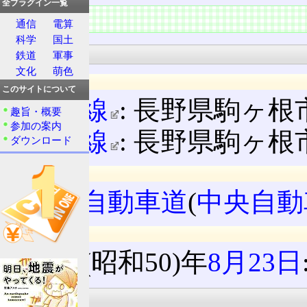
全プラグイン一覧
概要
通信
電算
科学
国土
基本情報
鉄道
軍事
文化
萌色
所在地
このサイトについて
上り線
: 長野県駒ヶ根市
趣旨・概要
参加の案内
下り線
: 長野県駒ヶ根市
ダウンロード
所属路線名
中央自動車道
(
中央自動
沿革
1975(昭和50)年
8月23日
施設情報