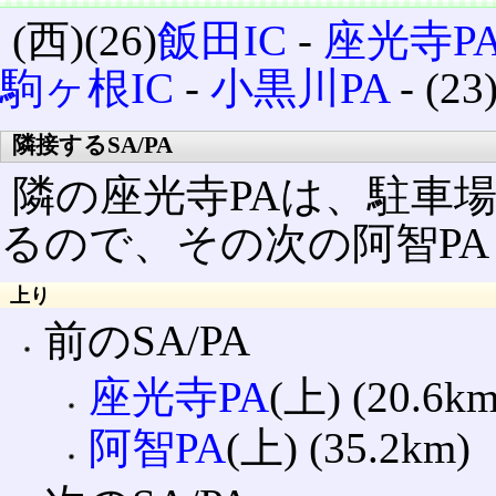
(西)(26)
飯田IC
‐
座光寺P
駒ヶ根IC
‐
小黒川PA
‐ (23
隣接するSA/PA
隣の座光寺PAは、駐車
るので、その次の阿智P
上り
前のSA/PA
座光寺PA
(上) (20.6km
阿智PA
(上) (35.2km)