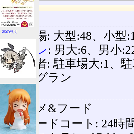
上り
設備
駐車場: 大型:48、小型:1
↑本の説明
トイレ
: 男大:6、男小:2
身障者: 駐車場大:1、駐
ドッグラン
施設
グルメ&フード
フードコート: 24時