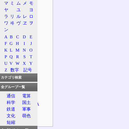
マ
ミ
ム
メ
モ
所属路線名
ヤ
ユ
ヨ
沿革
ラ
リ
ル
レ
ロ
施設情報
ワ
ヰ
ヴ
ヱ
ヲ
上り
ン
設備
A
B
C
D
E
施設
F
G
H
I
J
K
L
M
N
O
下り
P
Q
R
S
T
設備
U
V
W
X
Y
施設
Z
数字
記号
特徴
カテゴリ検索
SA名
全グループ一覧
食
通信
電算
前後の施設
科学
国土
隣接するSA/PA
鉄道
軍事
上り
文化
萌色
下り
短縮