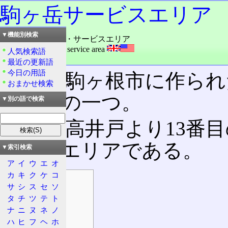
駒ヶ岳サービスエリア
▼機能別検索
読み：こまがたけ・サービスエリア
外語：
Komagatake service area
人気検索語
品詞：その他地名
最近の更新語
今日の用語
長野県駒ヶ根市に作られ
おまかせ検索
エリア
の一つ。
▼別の語で検索
起点・高井戸より13番
ービスエリアである。
▼索引検索
ア
イ
ウ
エ
オ
カ
キ
ク
ケ
コ
目次
サ
シ
ス
セ
ソ
概要
タ
チ
ツ
テ
ト
基本情報
ナ
ニ
ヌ
ネ
ノ
所在地
ハ
ヒ
フ
ヘ
ホ