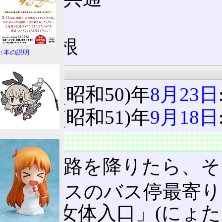
R153
駒ヶ根
↑本の説明
沿革
1975(昭和50)年
8月23日
1976(昭和51)年
9月18日
状況
高速道路を降りたら、そ
高速バスのバス停最寄り
前が「女体入口」(にょ