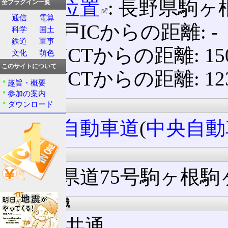
概略位置
: 長野県駒
全プラグイン一覧
通信
電算
高井戸ICからの距離: ‐
科学
国土
鉄道
軍事
大月JCTからの距離: 150
文化
萌色
このサイトについて
小牧JCTからの距離: 123
趣旨・概要
参加の案内
所属路線名
ダウンロード
中央自動車道
(
中央自動
接続路線名
長野県道75号駒ヶ根駒
出口案内標識
上下線共通