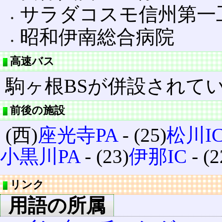
サラダコスモ信州第一
昭和伊南総合病院
高速バス
駒ヶ根BSが併設されて
前後の施設
(西)
座光寺PA
‐ (25)
松川I
小黒川PA
‐ (23)
伊那IC
‐ (2
リンク
用語の所属