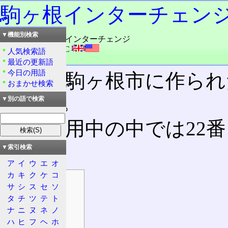
駒ヶ根インターチェン
▼機能別検索
読み：こまがね・インターチェンジ
外語：
Komagane IC
人気検索語
品詞：その他地名
最近の更新語
今日の用語
長野県駒ヶ根市に作られ
おまかせ検索
ェンジ
。
▼別の語で検索
現在供用中の中では22
る。
▼索引検索
ア
イ
ウ
エ
オ
カ
キ
ク
ケ
コ
目次
サ
シ
ス
セ
ソ
概要
タ
チ
ツ
テ
ト
所在地
ナ
ニ
ヌ
ネ
ノ
所属路線名
ハ
ヒ
フ
ヘ
ホ