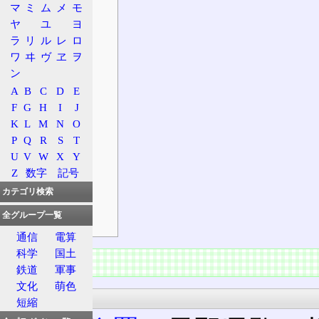
マ
ミ
ム
メ
モ
接続路線名
ヤ
ユ
ヨ
出口案内標識
ラ
リ
ル
レ
ロ
沿革
ワ
ヰ
ヴ
ヱ
ヲ
状況
ン
料金所
A
B
C
D
E
入口
F
G
H
I
J
K
L
M
N
O
出口
P
Q
R
S
T
特徴
U
V
W
X
Y
構造
Z
数字
記号
周辺地理
カテゴリ検索
高速バス
全グループ一覧
前後の施設
通信
電算
科学
国土
概要
鉄道
軍事
文化
萌色
所在地
短縮