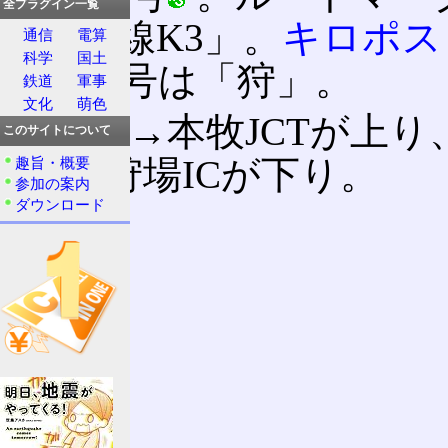
全プラグイン一覧
「狩場線K3」。
キロポス
通信
電算
科学
国土
れる略号は「狩」。
鉄道
軍事
文化
萌色
狩場IC→本牧JCTが上り
このサイトについて
JCT→狩場ICが下り。
趣旨・概要
参加の案内
ダウンロード