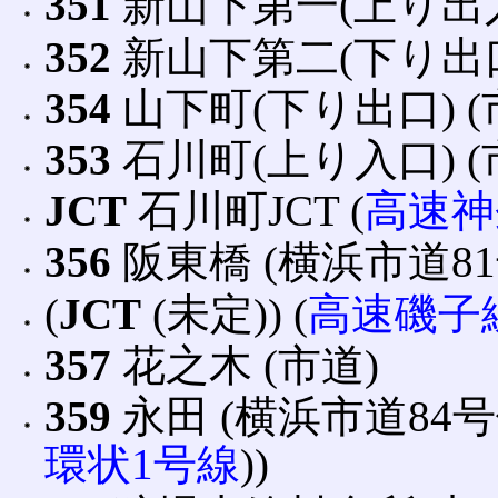
351
新山下第一(上り出入
352
新山下第二(下り出口)
354
山下町(下り出口) (
353
石川町(上り入口) (
JCT
石川町JCT (
高速神
356
阪東橋 (横浜市道8
(
JCT
(未定)) (
高速磯子
357
花之木 (市道)
359
永田 (横浜市道84
環状1号線
))