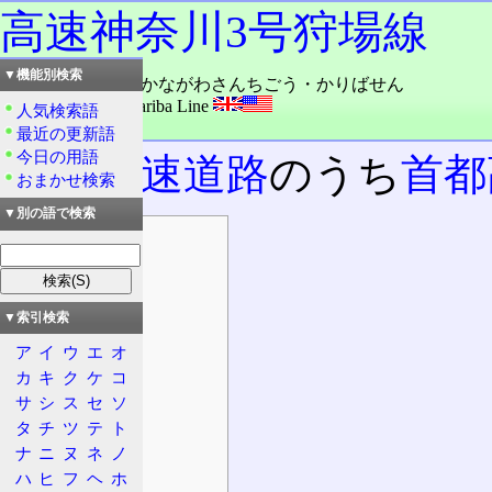
高速神奈川3号狩場線
▼機能別検索
読み：こうそく・かながわさんちごう・かりばせん
外語：
Route K3 Kariba Line
人気検索語
品詞：固有名詞
最近の更新語
今日の用語
首都高速道路
のうち
首都
おまかせ検索
▼別の語で検索
目次
概要
起点・終点
▼索引検索
設計諸元
ア
イ
ウ
エ
オ
規制等
カ
キ
ク
ケ
コ
法定路線名
サ
シ
ス
セ
ソ
沿革
タ
チ
ツ
テ
ト
通行料金
ナ
ニ
ヌ
ネ
ノ
状況
ハ
ヒ
フ
ヘ
ホ