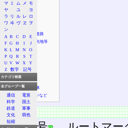
マ
ミ
ム
メ
モ
渋滞箇所
ヤ
ユ
ヨ
花火大会渋滞
ラ
リ
ル
レ
ロ
阪東橋付近
ワ
ヰ
ヴ
ヱ
ヲ
特徴
ン
接続する主な道路
A
B
C
D
E
沿道施設、観光地等
F
G
H
I
J
PA
K
L
M
N
O
P
Q
R
S
T
主な橋
U
V
W
X
Y
主なトンネル
Z
数字
記号
主な峠
カテゴリ検索
併走する鉄道
全グループ一覧
経由する自治体
通信
電算
インターチェンジなど
科学
国土
鉄道
軍事
概要
文化
萌色
短縮
路線番号
。ルートマー