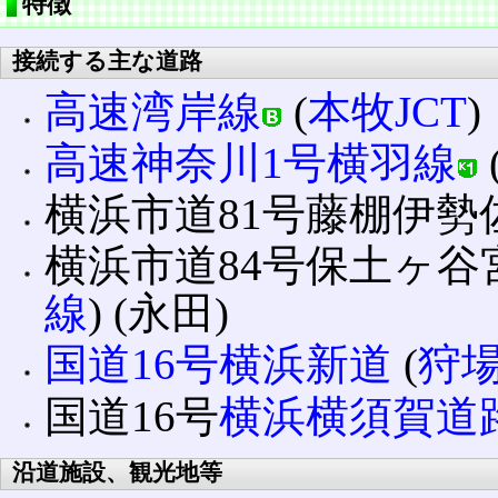
特徴
接続する主な道路
高速湾岸線
(
本牧JCT
)
高速神奈川1号横羽線
横浜市道81号藤棚伊勢佐
横浜市道84号保土ヶ谷
線
) (永田)
国道16号
横浜新道
(
狩場
国道16号
横浜横須賀道
沿道施設、観光地等