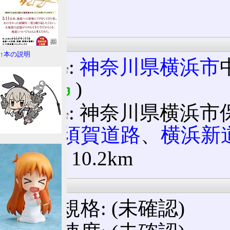
起点・終点
↑本の説明
起点
:
神奈川県
横浜市
岸線
)
終点
: 神奈川県横浜市
浜横須賀道路
、
横浜新
延長: 10.2km
設計諸元
構造規格: (未確認)