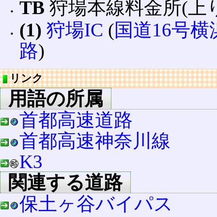
TB
狩場本線料金所(上り
(1)
狩場IC
(
国道16号
横
路
)
リンク
用語の所属
首都高速道路
首都高速神奈川線
K3
関連する道路
保土ヶ谷バイパス