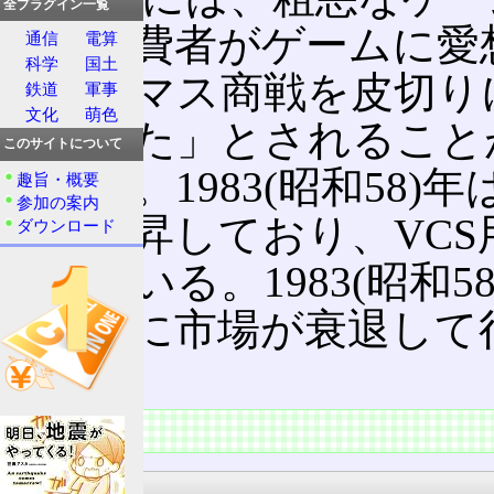
全プラグイン一覧
めに消費者がゲームに愛想を
通信
電算
科学
国土
クリスマス商戦を皮切り
鉄道
軍事
文化
萌色
くなった」とされること
このサイトについて
である。1983(昭和58
趣旨・概要
参加の案内
げは上昇しており、VC
ダウンロード
されている。1983(昭和58
て徐々に市場が衰退して
る。
顛末
起