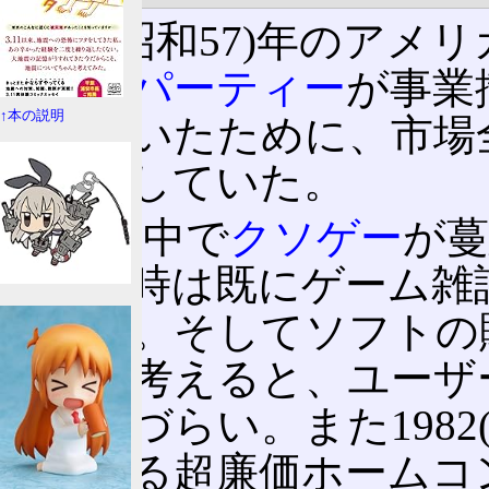
1982(昭和57)年のア
サードパーティー
が事業
↑本の説明
売っていたために、市場
に進行していた。
そんな中で
クソゲー
が
が、当時は既にゲーム雑
ていた。そしてソフトの
ことを考えると、ユーザ
は考えづらい。また1982(昭
表される超廉価ホームコ