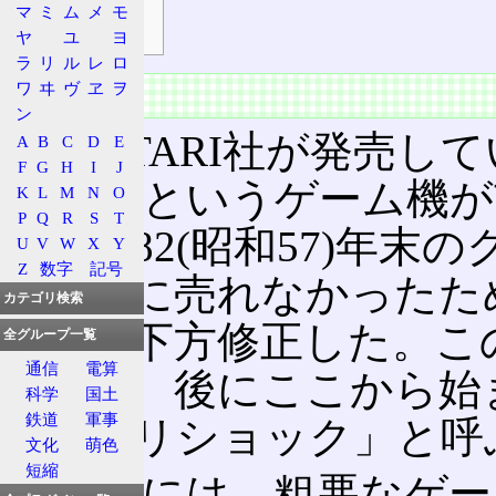
マ
ミ
ム
メ
モ
任天堂との訴訟
ヤ
ユ
ヨ
ラ
リ
ル
レ
ロ
ワ
ヰ
ヴ
ヱ
ヲ
概要
ン
当時ATARI社が発売していたV
A
B
C
D
E
F
G
H
I
J
System)というゲーム
K
L
M
N
O
P
Q
R
S
T
が、1982(昭和57)年
U
V
W
X
Y
Z
数字
記号
程派手に売れなかったた
カテゴリ検索
利益を下方修正した。こ
全グループ一覧
通信
電算
暴落し、後にここから始
科学
国土
鉄道
軍事
「アタリショック」と呼
文化
萌色
短縮
一般的には、粗悪なゲー