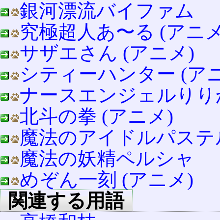
銀河漂流バイファム
究極超人あ〜る (アニメ
サザエさん (アニメ)
シティーハンター (アニ
ナースエンジェルりりかS
北斗の拳 (アニメ)
魔法のアイドルパステ
魔法の妖精ペルシャ
めぞん一刻 (アニメ)
関連する用語