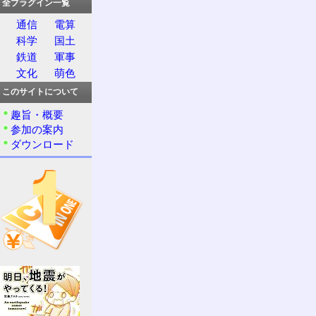
全プラグイン一覧
通信
電算
科学
国土
鉄道
軍事
文化
萌色
このサイトについて
趣旨・概要
参加の案内
ダウンロード