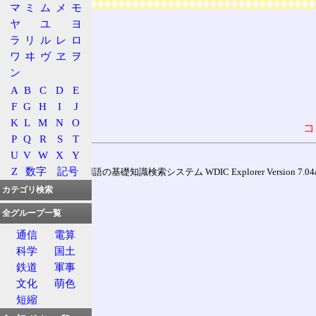
マ
ミ
ム
メ
モ
ヤ
ユ
ヨ
ラ
リ
ル
レ
ロ
ワ
ヰ
ヴ
ヱ
ヲ
ン
A
B
C
D
E
F
G
H
I
J
K
L
M
N
O
コ
P
Q
R
S
T
U
V
W
X
Y
Z
数字
記号
通信用語の基礎知識検索システム WDIC Explorer Version 7.04a (
カテゴリ検索
全グループ一覧
通信
電算
科学
国土
鉄道
軍事
文化
萌色
短縮