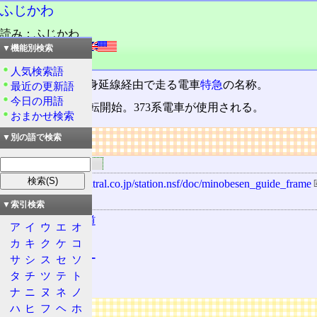
ふじかわ
読み：ふじかわ
外語：
Fujikawa
▼機能別検索
品詞：固有名詞
人気検索語
静岡〜甲府を、身延線経由で走る電車
特急
の名称。
最近の更新語
今日の用語
1995(平成7)年運転開始。373系電車が使用される。
おまかせ検索
リンク
▼別の語で検索
関連するリンク
http://www.jr-central.co.jp/station.nsf/doc/minobesen_guide_frame
関連する用語
▼索引検索
東海旅客鉄道
ア
イ
ウ
エ
オ
特急
カ
キ
ク
ケ
コ
ワイドビュー
サ
シ
ス
セ
ソ
タ
チ
ツ
テ
ト
東海道本線
ナ
ニ
ヌ
ネ
ノ
ハ
ヒ
フ
ヘ
ホ
広告