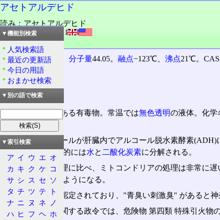
アセトアルデヒド
読み：アセトアルデヒド
外語：
acetaldehyde
▼機能別検索
品詞：名詞
人気検索語
分子式CH
CHO。
分子量
44.05。
融点
−123℃、
沸点
21℃。CAS
最近の更新語
3
今日の用語
アセトアルデヒド
おまかせ検索
▼別の語で検索
独特の刺激臭のある有毒物。常温では
無色透明
の液体。化学
されている。
血液
中のアルコールが肝臓内でアルコール脱水素酵素(ADH
▼索引検索
酢酸となり、最終的には
水
と
二酸化炭素
に分解される。
ア
イ
ウ
エ
オ
しかし肝臓の処理に比べ、ミトコンドリアの処理は非常に遅い
カ
キ
ク
ケ
コ
いの症状を呈するようになる。
サ
シ
ス
セ
ソ
タ
チ
ツ
テ
ト
特定悪臭物質
に認定されており、"青臭い刺激臭" があると
ナ
ニ
ヌ
ネ
ノ
危険物の規制に関する政令では、危険物 第四類 特殊引火物
ハ
ヒ
フ
ヘ
ホ