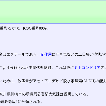
番号75-07-0。ICSC番号0009。
名はエタナールである。
副作用
に吐き気などの二日酔い症状が
)により分解された中間代謝物質。これは更に
ミトコンドリア
内
ために、飲酒量がアセトアルデヒド脱水素酵素(ALDH)の
神奈川県川崎市の環境局公害部大気課は説明している。
の危険等級1に分類される。