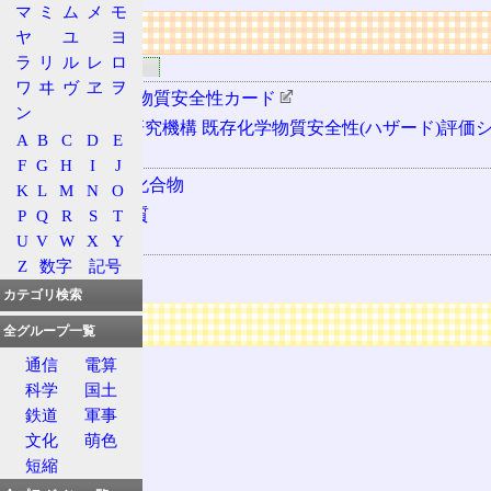
マ
ミ
ム
メ
モ
リンク
ヤ
ユ
ヨ
ラ
リ
ル
レ
ロ
関連するリンク
ワ
ヰ
ヴ
ヱ
ヲ
ICSC 国際化学物質安全性カード
ン
化学物質評価研究機構 既存化学物質安全性(ハザード)評価
A
B
C
D
E
用語の所属
F
G
H
I
J
揮発性有機化合物
K
L
M
N
O
特定悪臭物質
P
Q
R
S
T
U
V
W
X
Y
関連する用語
Z
数字
記号
アルデヒド
カテゴリ検索
広告
全グループ一覧
通信
電算
科学
国土
鉄道
軍事
文化
萌色
短縮