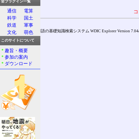
全プラグイン一覧
通信
電算
コ
科学
国土
鉄道
軍事
通信用語の基礎知識検索システム WDIC Explorer Version 7.04a (
文化
萌色
このサイトについて
趣旨・概要
参加の案内
ダウンロード