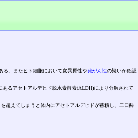
ある。またヒト細胞において変異原性や
発がん性
の疑いが確認
にあるアセトアルデヒド脱水素酵素(ALDH)により分解されて
能力を超えてしまうと体内にアセトアルデヒドが蓄積し、二日酔