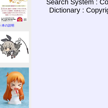
Search System : Co
Dictionary : Copyr
↑本の説明