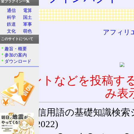
全プラグイン一覧
通信
電算
広告
科学
国土
鉄道
軍事
アフィリ
文化
萌色
このサイトについて
趣旨・概要
参加の案内
ダウンロード
コメントなどを投稿す
み表
通信用語の基礎知識検索システム W
(27-May-2022)