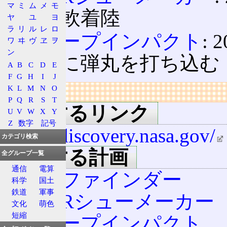
マ
ミ
ム
メ
モ
ス
に軟着陸
ヤ
ユ
ヨ
ラ
リ
ル
レ
ロ
ディープインパクト
:
ワ
ヰ
ヴ
ヱ
ヲ
ン
彗星に弾丸を打ち込む
A
B
C
D
E
F
G
H
I
J
K
L
M
N
O
リンク
P
Q
R
S
T
関連するリンク
U
V
W
X
Y
Z
数字
記号
http://discovery.nasa.gov/
カテゴリ検索
該当する計画
全グループ一覧
通信
電算
パスファインダー
科学
国土
鉄道
軍事
NEARシューメーカー
文化
萌色
短縮
ディープインパクト