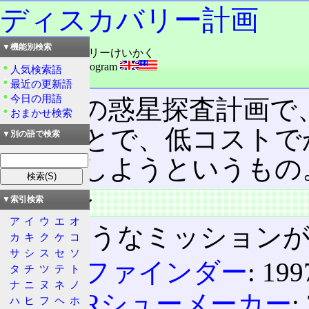
ディスカバリー計画
▼機能別検索
読み：ディスカバリーけいかく
外語：
Discovery program
人気検索語
品詞：固有名詞
最近の更新語
今日の用語
NASAの惑星探査計画
おまかせ検索
することで、低コストで
▼別の語で検索
を実現しようというもの
ミッション
▼索引検索
ア
イ
ウ
エ
オ
次のようなミッション
カ
キ
ク
ケ
コ
サ
シ
ス
セ
ソ
パスファインダー
: 1
タ
チ
ツ
テ
ト
ナ
ニ
ヌ
ネ
ノ
NEARシューメーカー
ハ
ヒ
フ
ヘ
ホ