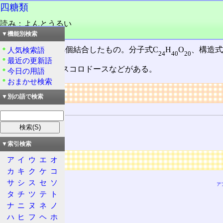
四糖類
読み：よんとうるい
品詞：名詞
▼機能別検索
単糖類
の
分子
が4個結合したもの。分子式C
H
O
、構造式
人気検索語
24
40
20
最近の更新語
スタキオース、スコロドースなどがある。
今日の用語
おまかせ検索
リンク
▼別の語で検索
物質の特徴
糖
糖類
▼索引検索
広告
ア
イ
ウ
エ
オ
カ
キ
ク
ケ
コ
サ
シ
ス
セ
ソ
ア
タ
チ
ツ
テ
ト
ナ
ニ
ヌ
ネ
ノ
ハ
ヒ
フ
ヘ
ホ