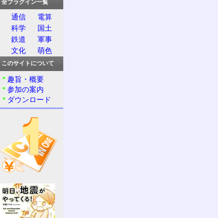
全プラグイン一覧
通信
電算
科学
国土
鉄道
軍事
文化
萌色
このサイトについて
趣旨・概要
参加の案内
ダウンロード