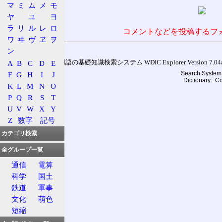
マ
ミ
ム
メ
モ
ヤ
ユ
ヨ
ラ
リ
ル
レ
ロ
コメントなどを投稿するフ
ワ
ヰ
ヴ
ヱ
ヲ
ン
A
B
C
D
E
通信用語の基礎知識検索システム WDIC Explorer Version 7.04a (
Search System 
F
G
H
I
J
Dictionary : 
K
L
M
N
O
P
Q
R
S
T
U
V
W
X
Y
Z
数字
記号
カテゴリ検索
全グループ一覧
通信
電算
科学
国土
鉄道
軍事
文化
萌色
短縮