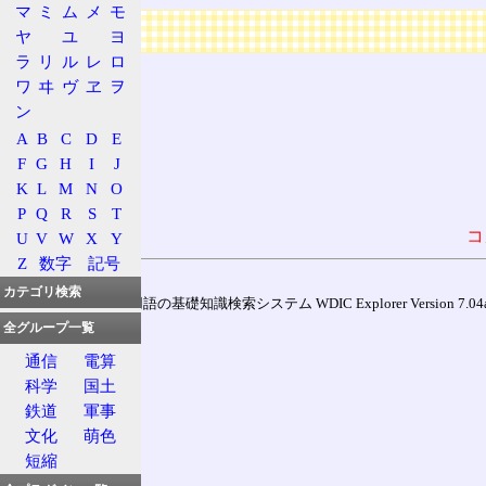
マ
ミ
ム
メ
モ
広告
ヤ
ユ
ヨ
ラ
リ
ル
レ
ロ
ワ
ヰ
ヴ
ヱ
ヲ
ン
A
B
C
D
E
F
G
H
I
J
K
L
M
N
O
P
Q
R
S
T
コ
U
V
W
X
Y
Z
数字
記号
カテゴリ検索
通信用語の基礎知識検索システム WDIC Explorer Version 7.04a (
全グループ一覧
通信
電算
科学
国土
鉄道
軍事
文化
萌色
短縮