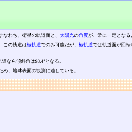
すなわち、衛星の軌道面と、
太陽光
の
角度
が、常に一定となる
。この軌道は
極軌道
でのみ可能だが、
極軌道
では軌道面が回転
道なら傾斜角は98.4°となる。
ため、地球表面の観測に適している。