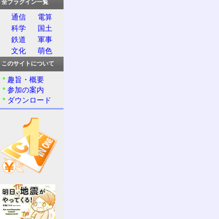
全プラグイン一覧
通信
電算
科学
国土
鉄道
軍事
文化
萌色
このサイトについて
趣旨・概要
参加の案内
ダウンロード