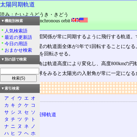
太陽同期軌道
読み：たいようどうき・きどう
外語：
SSO: Sun-synchronous orbit
▼機能別検索
品詞：名詞
人気検索語
衛星と太陽の位置関係が常に同期するように飛行する軌道。
最近の更新語
今日の用語
この軌道では衛星の軌道面全体が1年で1回転することになる
おまかせ検索
と同方向に軌道面を回転させる。
▼別の語で検索
適切な軌道傾斜角は軌道高度により変化し、高度800kmの円軌
この軌道から地球をみると太陽光の入射角が常に一定になる
リンク
▼索引検索
関連する用語
ア
イ
ウ
エ
オ
カ
キ
ク
ケ
コ
極軌道
サ
シ
ス
セ
ソ
太陽同期準回帰軌道
タ
チ
ツ
テ
ト
準回帰軌道
ナ
ニ
ヌ
ネ
ノ
人工衛星
ハ
ヒ
フ
ヘ
ホ