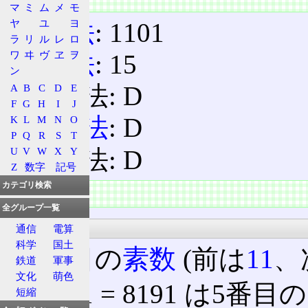
マ
ミ
ム
メ
モ
ヤ
ユ
ヨ
2進法
: 1101
ラ
リ
ル
レ
ロ
ワ
ヰ
ヴ
ヱ
ヲ
8進法
: 15
ン
12進法: D
A
B
C
D
E
F
G
H
I
J
16進法
: D
K
L
M
N
O
P
Q
R
S
T
U
V
W
X
Y
36進法: D
Z
数字
記号
カテゴリ検索
特徴
全グループ一覧
性質
通信
電算
科学
国土
6番目の
素数
(前は
11
、
鉄道
軍事
文化
萌色
13
2
−1 = 8191 は5番目の
短縮