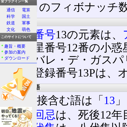
全プラグイン一覧
7番目のフィボナッチ数
通信
電算
科学
国土
補足
鉄道
軍事
文化
萌色
原子番号
13の元素は、
このサイトについて
小惑星番号12番の小惑星は
趣旨・概要
参加の案内
ニーバレ・デ・ガスパ
ダウンロード
彗星登録番号13Pは、オルバ
13に関する語
13を直接含む語は「
13
」
十三回忌
は、死後12