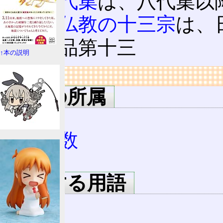
十三代集
は、八代集以
日本仏教の十三宗
は、
勧持品第十三
↑本の説明
リンク
用語の所属
整数
自然数
偶数
関連する用語
13