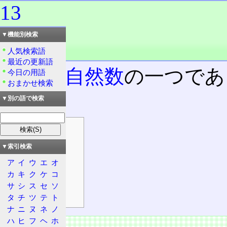
13
読み：じゅうさん
▼機能別検索
外語：
13
人気検索語
品詞：名詞
最近の更新語
整数
、
自然数
の一つであ
今日の用語
おまかせ検索
前。
▼別の語で検索
目次
情報
▼索引検索
特徴
ア
イ
ウ
エ
オ
性質
カ
キ
ク
ケ
コ
補足
サ
シ
ス
セ
ソ
13に関する語
タ
チ
ツ
テ
ト
ナ
ニ
ヌ
ネ
ノ
ハ
ヒ
フ
ヘ
ホ
情報