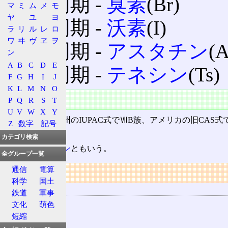
第4周期 ‐
臭素
(Br)
マ
ミ
ム
メ
モ
ヤ
ユ
ヨ
第5周期 ‐
沃素
(I)
ラ
リ
ル
レ
ロ
ワ
ヰ
ヴ
ヱ
ヲ
第6周期 ‐
アスタチン
(A
ン
A
B
C
D
E
第7周期 ‐
テネシン
(Ts)
F
G
H
I
J
K
L
M
N
O
特徴
P
Q
R
S
T
U
V
W
X
Y
古い族名で、欧州のIUPAC式でⅦB族、アメリカの旧CAS式
Z
数字
記号
ものである。
カテゴリ検索
17族は、
ハロゲン
ともいう。
全グループ一覧
通信
電算
リンク
科学
国土
用語の所属
鉄道
軍事
族
文化
萌色
短縮
周期表