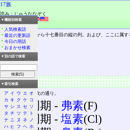
17族
読み：じゅうななぞく
外語：
Group 17
▼機能別検索
品詞：名詞
人気検索語
長周期表
で、左から十七番目の縦の列。および、ここに属す
最近の更新語
今日の用語
おまかせ検索
目次
概要
▼別の語で検索
特徴
概要
▼索引検索
ア
イ
ウ
エ
オ
属する元素は、次の通り。
カ
キ
ク
ケ
コ
第2周期 ‐
弗素
(F)
サ
シ
ス
セ
ソ
タ
チ
ツ
テ
ト
第3周期 ‐
塩素
(Cl)
ナ
ニ
ヌ
ネ
ノ
ハ
ヒ
フ
ヘ
ホ