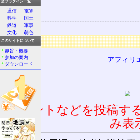
長周期表
全プラグイン一覧
17
通信
電算
関連する用語
科学
国土
鉄道
軍事
ハロゲン
文化
萌色
広告
このサイトについて
趣旨・概要
参加の案内
アフィリ
ダウンロード
コメントなどを投稿す
み表