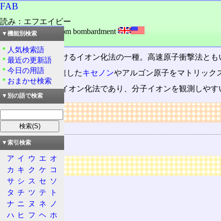
FAB
読み：エフエイビー
外語：
FAB: fast atom bombardment
▼機能別検索
品詞：名詞
人気検索語
質量分析計
におけるイオン化法の一種。高速原子衝撃法とも
最近の更新語
今日の用語
5000V程度で加速した
キセノン
やアルゴン原子をマトリック
おまかせ検索
かなりソフトなイオン化法であり、分子イオンを観測しやす
▼別の語で検索
リンク
関連する用語
質量分析計
▼索引検索
ア
イ
ウ
エ
オ
広告
カ
キ
ク
ケ
コ
サ
シ
ス
セ
ソ
タ
チ
ツ
テ
ト
ナ
ニ
ヌ
ネ
ノ
ハ
ヒ
フ
ヘ
ホ