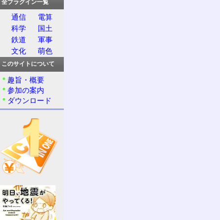
全プラグイン一覧
通信
電算
科学
国土
鉄道
軍事
文化
萌色
このサイトについて
趣旨・概要
参加の案内
ダウンロード