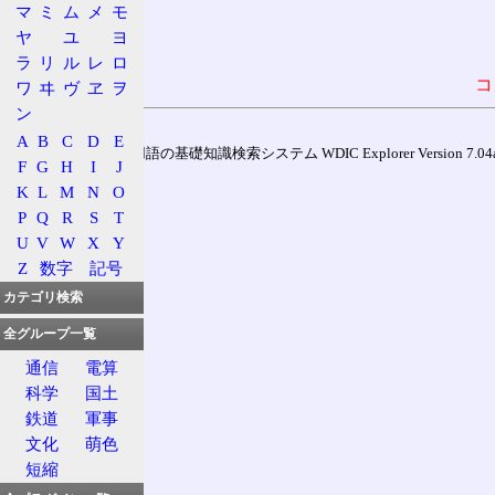
マ
ミ
ム
メ
モ
ヤ
ユ
ヨ
ラ
リ
ル
レ
ロ
コ
ワ
ヰ
ヴ
ヱ
ヲ
ン
A
B
C
D
E
通信用語の基礎知識検索システム WDIC Explorer Version 7.04a (
F
G
H
I
J
K
L
M
N
O
P
Q
R
S
T
U
V
W
X
Y
Z
数字
記号
カテゴリ検索
全グループ一覧
通信
電算
科学
国土
鉄道
軍事
文化
萌色
短縮