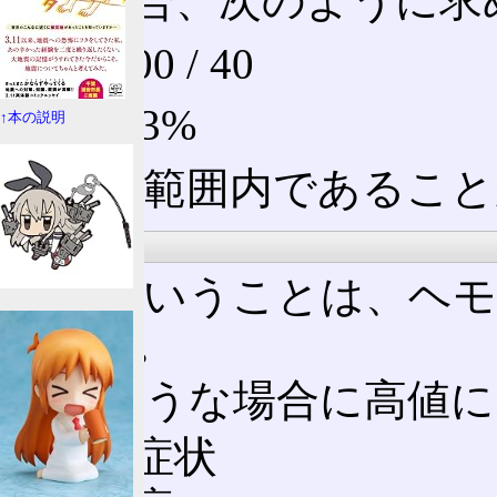
った場合、次のように求
15×100 / 40
約33.3%
↑本の説明
正常の範囲内であること
高値の場合
高値ということは、ヘモ
味する。
次のような場合に高値に
脱水症状