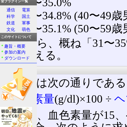
31.0〜35.0%
全プラグイン一覧
通信
電算
32.7〜34.8% (40〜49歳
科学
国土
鉄道
軍事
32.5〜35.1% (50〜59歳
文化
萌色
このサイトについて
以上から、概ね「31〜3
趣旨・概要
ると言える。
参加の案内
ダウンロード
計算法
計算式は次の通りである
血色素量
(g/dl)×100 ÷
ヘ
例えば、血色素量が15、