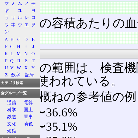
マ
ミ
ム
メ
モ
概要
ヤ
ユ
ヨ
ラ
リ
ル
レ
ロ
赤血球の容積あたりの血
ワ
ヰ
ヴ
ヱ
ヲ
ン
特徴
A
B
C
D
E
F
G
H
I
J
正常値
K
L
M
N
O
P
Q
R
S
T
正常値の範囲は、検査機
U
V
W
X
Y
Z
数字
記号
ものが使われている。
カテゴリ検索
以下、概ねの参考値の例
全グループ一覧
通信
電算
31.6〜36.6%
科学
国土
鉄道
軍事
30.2〜35.1%
文化
萌色
短縮