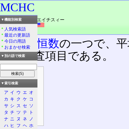
MCHC
読み：エムスィーエイチスィー
▼機能別検索
外語：
MCHC
人気検索語
品詞：名詞
最近の更新語
赤血球恒数
の一つで、平
今日の用語
おまかせ検索
査
の検査項目である。
▼別の語で検索
目次
概要
▼索引検索
特徴
ア
イ
ウ
エ
オ
正常値
カ
キ
ク
ケ
コ
計算法
サ
シ
ス
セ
ソ
高値の場合
タ
チ
ツ
テ
ト
ナ
ニ
ヌ
ネ
ノ
低値の場合
ハ
ヒ
フ
ヘ
ホ