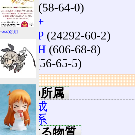
ADP
(58-64-0)
NAD+
NADP
(24292-60-2)
↑本の説明
NADH
(606-68-8)
ATP
(56-65-5)
リンク
物質の所属
光合成
解糖系
関連する物質