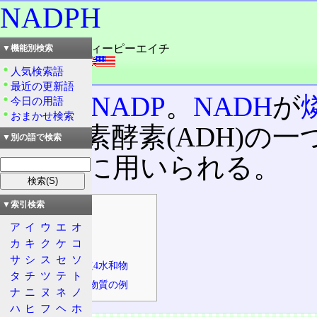
NADPH
読み：エンエイディーピーエイチ
▼機能別検索
外語：
NADPH
人気検索語
品詞：名詞
最近の更新語
還元型
NADP
。
NADH
が
今日の用語
おまかせ検索
ル脱水素酵素(ADH)の
▼別の語で検索
成などに用いられる。
▼索引検索
目次
ア
イ
ウ
エ
オ
物質の情報
カ
キ
ク
ケ
コ
無水
サ
シ
ス
セ
ソ
4ナトリウム塩4水和物
タ
チ
ツ
テ
ト
誘導体、関連物質の例
ナ
ニ
ヌ
ネ
ノ
ハ
ヒ
フ
ヘ
ホ