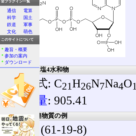
全プラグイン一覧
通信
電算
科学
国土
鉄道
軍事
文化
萌色
このサイトについて
趣旨・概要
参加の案内
ダウンロード
4ナトリウム塩4水和物
組成式: C
H
N
Na
O
21
26
7
4
分子量
: 905.41
誘導体、関連物質の例
AMP
(61-19-8)