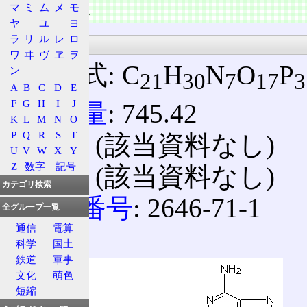
物質の情報
マ
ミ
ム
メ
モ
ヤ
ユ
ヨ
ラ
リ
ル
レ
ロ
無水
ワ
ヰ
ヴ
ヱ
ヲ
組成式: C
H
N
O
P
ン
21
30
7
17
3
A
B
C
D
E
F
G
H
I
J
分子量
: 745.42
K
L
M
N
O
P
Q
R
S
T
融点
: (該当資料なし)
U
V
W
X
Y
Z
数字
記号
沸点
: (該当資料なし)
カテゴリ検索
CAS番号
: 2646-71-1
全グループ一覧
通信
電算
NADPH
科学
国土
鉄道
軍事
文化
萌色
短縮