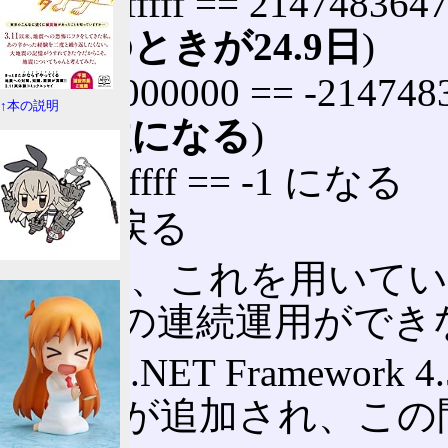
0x7fffffff == 214748
(
このときが24.9日
)
0x80000000 == -21474
↑本の説明
(
負数になる
)
0xffffffff == -1 になる
0 に戻る
従って、これを用いている
日以上の連続運用ができ
なお、.NET Framework 4.
パティが追加され、この