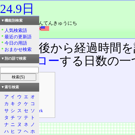
24.9日
▼機能別検索
読み：にじゅうよんてんきゅうにち
外語：
24.9days
人気検索語
品詞：名詞
最近の更新語
今日の用語
起動直後から経過時間を
おまかせ検索
バーフロー
する日数の一
▼別の語で検索
目次
概要
▼索引検索
特徴
ア
イ
ウ
エ
オ
現象
カ
キ
ク
ケ
コ
サ
シ
ス
セ
ソ
.NET Framework
タ
チ
ツ
テ
ト
ナ
ニ
ヌ
ネ
ノ
概要
ハ
ヒ
フ
ヘ
ホ