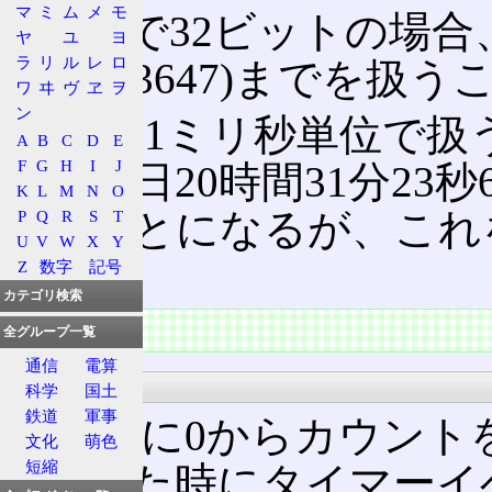
マ
ミ
ム
メ
モ
signed
で32ビットの場合、最大
ヤ
ユ
ヨ
ラ
リ
ル
レ
ロ
2147483647)までを
ワ
ヰ
ヴ
ヱ
ヲ
ン
これを1ミリ秒単位で扱うと
A
B
C
D
E
F
G
H
I
J
まり24日20時間31分23秒
K
L
M
N
O
えることになるが、これ
P
Q
R
S
T
U
V
W
X
Y
る。
Z
数字
記号
カテゴリ検索
特徴
全グループ一覧
通信
電算
現象
科学
国土
鉄道
軍事
起動後に0からカウント
文化
萌色
短縮
が過ぎた時にタイマーイ