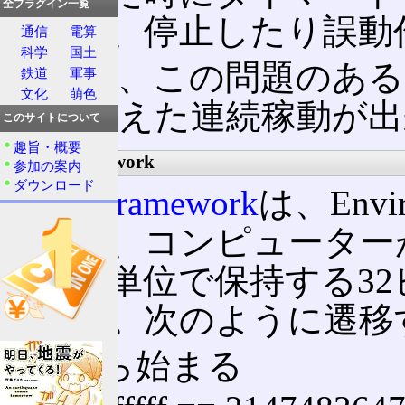
全プラグイン一覧
テムは、停止したり誤動
通信
電算
科学
国土
従って、この問題のあるシス
鉄道
軍事
文化
萌色
間)を超えた連続稼動が
このサイトについて
趣旨・概要
.NET Framework
参加の案内
ダウンロード
.NET Framework
は、Envi
という、コンピューター
ミリ秒単位で保持する3
ている。次のように遷移
0 から始まる