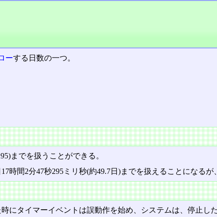
ロー
する日数の一つ。
967295)までを扱うことができる。
9日17時間2分47秒295ミリ秒(約49.7日)までを扱えることに
た時にタイマーイベントは誤動作を始め、システムは、停止し