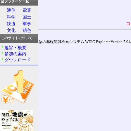
全プラグイン一覧
通信
電算
科学
国土
コ
鉄道
軍事
文化
萌色
このサイトについて
通信用語の基礎知識検索システム WDIC Explorer Version 7.04a (
趣旨・概要
参加の案内
ダウンロード