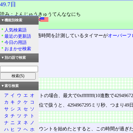
49.7日
読み：よんじゅうきゅうてんななにち
外語：
49.7days
▼機能別検索
品詞：名詞
人気検索語
起動直後から経過時間を計測しているタイマーが
オーバーフ
最近の更新語
今日の用語
おまかせ検索
目次
概要
▼別の語で検索
特徴
概要
▼索引検索
ア
イ
ウ
エ
オ
unsigned
で32ビットの場合、最大で0xffffffff(10進数で4294
カ
キ
ク
ケ
コ
これを1ミリ秒単位で扱うと、4294967295ミリ秒、つまり4
サ
シ
ス
セ
ソ
特徴
タ
チ
ツ
テ
ト
ナ
ニ
ヌ
ネ
ノ
起動後に0からカウントを始めたとすると、この時間が過ぎ
ハ
ヒ
フ
ヘ
ホ