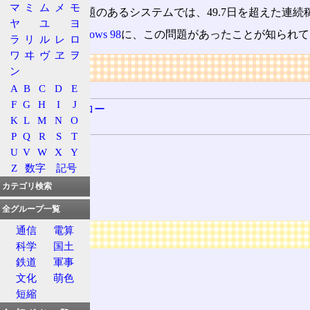
マ
ミ
ム
メ
モ
従って、この問題のあるシステムでは、49.7日を超えた連続
ヤ
ユ
ヨ
Windows 95
/
Windows 98
に、この問題があったことが知られて
ラ
リ
ル
レ
ロ
ワ
ヰ
ヴ
ヱ
ヲ
リンク
ン
A
B
C
D
E
用語の所属
F
G
H
I
J
オーバーフロー
K
L
M
N
O
関連する用語
P
Q
R
S
T
36時間
U
V
W
X
Y
24.9日
Z
数字
記号
248日
カテゴリ検索
497日
全グループ一覧
通信
電算
広告
科学
国土
鉄道
軍事
文化
萌色
短縮