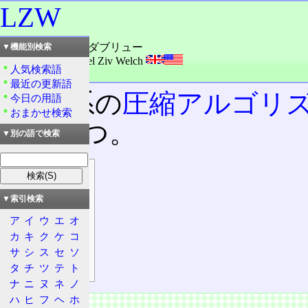
LZW
読み：エルズィーダブリュー
▼機能別検索
外語：
LZW: Lempel Ziv Welch
人気検索語
品詞：固有名詞
最近の更新語
LZ78
系の
圧縮アルゴリ
今日の用語
おまかせ検索
のの一つ。
▼別の語で検索
目次
概要
▼索引検索
特徴
ア
イ
ウ
エ
オ
圧縮法
カ
キ
ク
ケ
コ
特許問題
サ
シ
ス
セ
ソ
GIF問題
タ
チ
ツ
テ
ト
ナ
ニ
ヌ
ネ
ノ
ハ
ヒ
フ
ヘ
ホ
概要