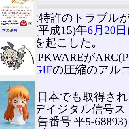
特許問題
LZWは特許のトラブル
は2003(平成15)年
6月20日
↑本の説明
の問題を起こした。
古くはPKWAREがARC
近では
GIF
の圧縮のアル
る。
特許は日本でも取得されてお
日
に「デイジタル信号ス
置」(公告番号 平5-688