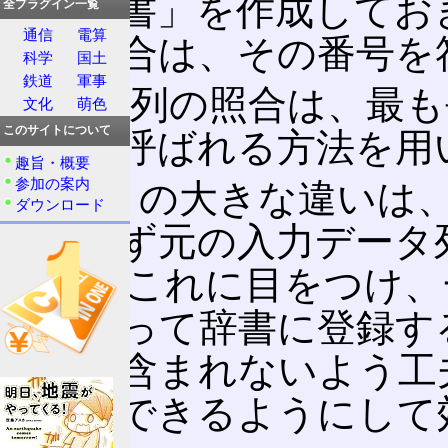
た「辞書」を作成してお
全プラグイン一覧
通信
電算
した場合は、その番号を
科学
国土
鉄道
軍事
データ列の照合は、最も
文化
萌色
このサイトについて
致法と呼ばれる方法を用
趣旨・概要
参加の案内
LZ78との大きな違いは
ダウンロード
中に必ず元の入力データ
LZWはこれに目をつけ
を前もって辞書に登録す
タ列が含まれないよう工
符号化できるようにして