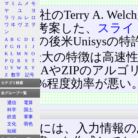
マ
ミ
ム
メ
モ
ヤ
ユ
ヨ
旧DEC社のTerry A. Wel
ラ
リ
ル
レ
ロ
良して考案した、
スライ
ワ
ヰ
ヴ
ヱ
ヲ
ン
ム。その後米Unisysの
A
B
C
D
E
F
G
H
I
J
LZW最大の特徴は高速
K
L
M
N
O
P
Q
R
S
T
く、LHAやZIPのアル
U
V
W
X
Y
Z
数字
記号
ると30%程度効率が悪い
カテゴリ検索
全グループ一覧
特徴
通信
電算
科学
国土
圧縮法
鉄道
軍事
文化
萌色
具体的には、入力情報の
短縮