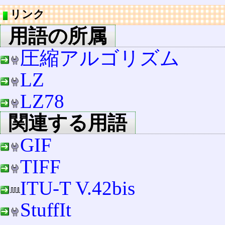
リンク
用語の所属
圧縮アルゴリズム
LZ
LZ78
関連する用語
GIF
TIFF
ITU-T V.42bis
StuffIt