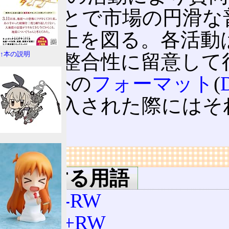
めることで市場の円滑な
足度向上を図る。各活動
動との整合性に留意して行
↑本の説明
RW以外の
フォーマット
(
場に導入された際にはそ
る。
リンク
関連する用語
DVD-RW
DVD+RW