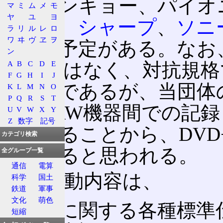
学、オンキョー、パイオ
マ
ミ
ム
メ
モ
ヤ
ユ
ヨ
洋電機
、
シャープ
、
ソニ
ラ
リ
ル
レ
ロ
ワ
ヰ
ヴ
ヱ
ヲ
も参入予定がある。なお、
ン
RW" ではなく、対抗規格
A
B
C
D
E
F
G
H
I
J
る企業であるが、当団体の
K
L
M
N
O
P
Q
R
S
T
DVD+RW機器間での記
U
V
W
X
Y
Z
数字
記号
れていることから、DVD
カテゴリ検索
していると思われる。
全グループ一覧
通信
電算
主な活動内容は、
科学
国土
鉄道
軍事
文化
萌色
商品に関する各種標準
短縮