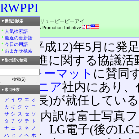
RWPPI
読み：アールダブリューピーピーアイ
▼機能別検索
外語：
RW Products Promotion Initiative
人気検索語
品詞：団体組織名
最近の更新語
2000(平成12)年5月に発
今日の用語
おまかせ検索
及・促進に関する協議活動
▼別の語で検索
RW
フォーマット
に賛同
パイオニア
社内にあり、
▼索引検索
ア副社長)が就任してい
ア
イ
ウ
エ
オ
カ
キ
ク
ケ
コ
12社の内訳は富士写真
サ
シ
ス
セ
ソ
タ
チ
ツ
テ
ト
ウッド、LG電子(後のL
ナ
ニ
ヌ
ネ
ノ
ハ
ヒ
フ
ヘ
ホ