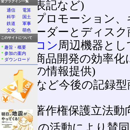
間の表記など)
全プラグイン一覧
通信
電算
商品プロモーション、
科学
国土
鉄道
軍事
レコーダーとディスク
文化
萌色
このサイトについて
パソコン
周辺機器とし
趣旨・概要
参加の案内
各社商品開発の効率化
ダウンロード
などの情報提供)
+RWなど今後の記録
討
各国著作権保護立法動
これらの活動により賛同