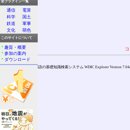
全プラグイン一覧
通信
電算
科学
国土
鉄道
軍事
文化
萌色
このサイトについて
趣旨・概要
コ
参加の案内
ダウンロード
通信用語の基礎知識検索システム WDIC Explorer Version 7.04a (