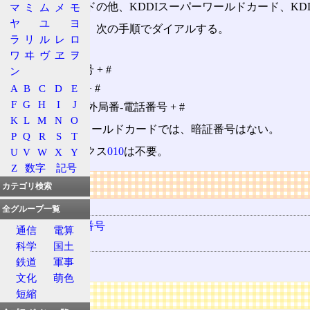
クレジットカードの他、KDDIスーパーワールドカード、KD
マ
ミ
ム
メ
モ
ヤ
ユ
ヨ
音声案内に従い、次の手順でダイアルする。
ラ
リ
ル
レ
ロ
0055
ワ
ヰ
ヴ
ヱ
ヲ
カード番号 + #
ン
A
B
C
D
E
暗証番号 + #
F
G
H
I
J
国番号-市外局番-電話番号 + #
K
L
M
N
O
KDDIスーパーワールドカードでは、暗証番号はない。
P
Q
R
S
T
国際プリフィックス
010
は不要。
U
V
W
X
Y
Z
数字
記号
リンク
カテゴリ検索
用語の所属
全グループ一覧
事業者識別番号
通信
電算
関連する用語
科学
国土
KDDI
鉄道
軍事
文化
萌色
広告
短縮