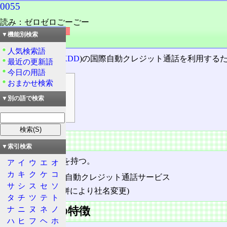
0055
読み：ゼロゼロごーごー
外語：
0055
▼機能別検索
品詞：名詞
人気検索語
KDDI
(かつての
KDD
)の国際自動クレジット通話を利用する
最近の更新語
今日の用語
おまかせ検索
目次
歴史
▼別の語で検索
サービスの特徴
歴史
▼索引検索
次のような歴史を持つ。
ア
イ
ウ
エ
オ
カ
キ
ク
ケ
コ
KDD 国際自動クレジット通話サービス
サ
シ
ス
セ
ソ
KDDI (合併により社名変更)
タ
チ
ツ
テ
ト
ナ
ニ
ヌ
ネ
ノ
サービスの特徴
ハ
ヒ
フ
ヘ
ホ