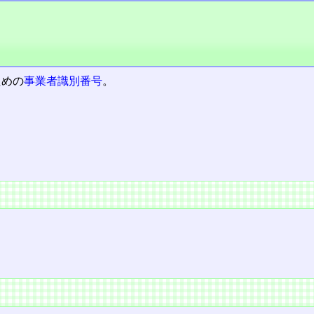
ための
事業者識別番号
。