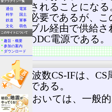
全プラグイン一覧
が接続されることになる
通信
電算
電源が必要であるが、こ
科学
国土
鉄道
軍事
軸ケーブル経由で供給さ
文化
萌色
このサイトについて
は15VのDC電源である。
趣旨・概要
参加の案内
特徴
ダウンロード
計算方法
中間周波数CS-IFは、
いた値である。
日本においては、一般的
る。