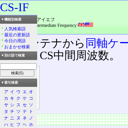
CS-IF
読み：スィーエスアイエフ
▼機能別検索
外語：
CS-IF: CS Intermediate Frequency
人気検索語
品詞：名詞
最近の更新語
CSアンテナから
同軸ケ
今日の用語
おまかせ検索
数
(IF)。CS中間周波数。
▼別の語で検索
目次
概要
▼索引検索
特徴
ア
イ
ウ
エ
オ
計算方法
カ
キ
ク
ケ
コ
110°CS
サ
シ
ス
セ
ソ
タ
チ
ツ
テ
ト
ナ
ニ
ヌ
ネ
ノ
概要
ハ
ヒ
フ
ヘ
ホ